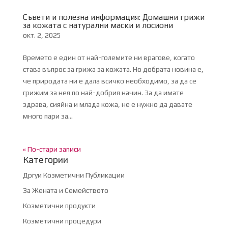
Съвети и полезна информация: Домашни грижи
за кожата с натурални маски и лосиони
окт. 2, 2025
Времето е един от най-големите ни врагове, когато
става въпрос за грижа за кожата. Но добрата новина е,
че природата ни е дала всичко необходимо, за да се
грижим за нея по най-добрия начин. За да имате
здрава, сияйна и млада кожа, не е нужно да давате
много пари за...
« По-стари записи
Категории
Дргуи Козметични Публикации
За Жената и Семейството
Козметични продукти
Козметични процедури