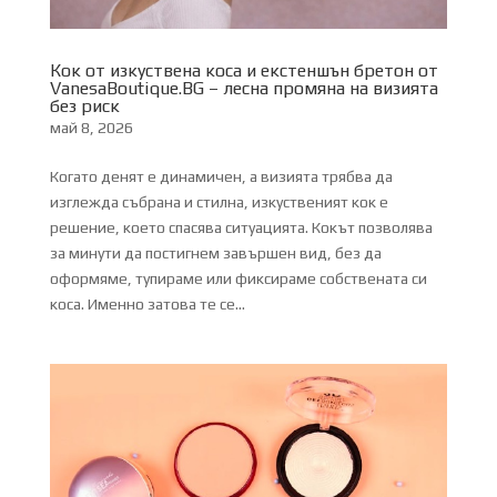
Кок от изкуствена коса и екстеншън бретон от
VanesaBoutique.BG – лесна промяна на визията
без риск
май 8, 2026
Когато денят е динамичен, а визията трябва да
изглежда събрана и стилна, изкуственият кок е
решение, което спасява ситуацията. Кокът позволява
за минути да постигнем завършен вид, без да
оформяме, тупираме или фиксираме собствената си
коса. Именно затова те се...