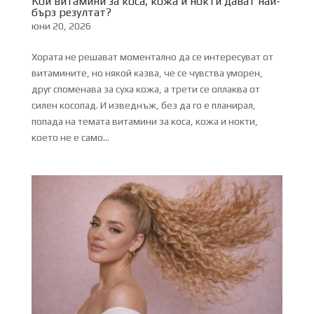
Кои витамини за коса, кожа и нокти дават най-
бърз резултат?
юни 20, 2026
Хората не решават моментално да се интересуват от
витамините, но някой казва, че се чувства уморен,
друг споменава за суха кожа, а трети се оплаква от
силен косопад. И изведнъж, без да го е планирал,
попада на темата витамини за коса, кожа и нокти,
което не е само...