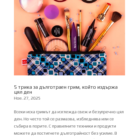
5 трика за дълготраен грим, който издържа
цял ден
Ное. 27, 2025
Всеки иска гримът да изглежда свеж и безупречно цял
ден. Но често той се размазва, избледнява или се
събира в порите. С правилните техники и продукти
можете да постигнете дълготрайност без усилие. В