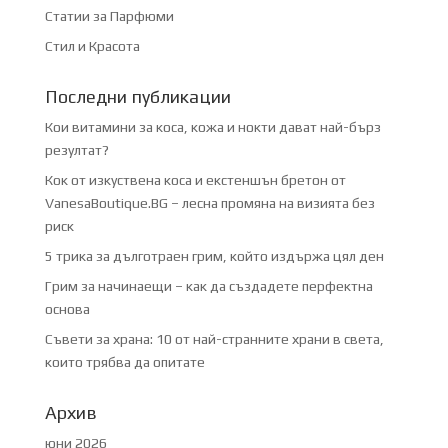
Статии за Парфюми
Стил и Красота
Последни публикации
Кои витамини за коса, кожа и нокти дават най-бърз
резултат?
Кок от изкуствена коса и екстеншън бретон от
VanesaBoutique.BG – лесна промяна на визията без
риск
5 трика за дълготраен грим, който издържа цял ден
Грим за начинаещи – как да създадете перфектна
основа
Съвети за храна: 10 от най-странните храни в света,
които трябва да опитате
Архив
юни 2026