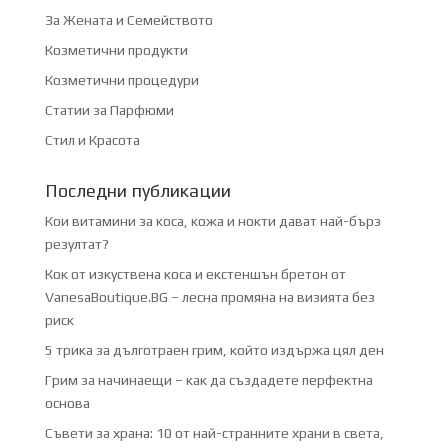
За Жената и Семейството
Козметични продукти
Козметични процедури
Статии за Парфюми
Стил и Красота
Последни публикации
Кои витамини за коса, кожа и нокти дават най-бърз
резултат?
Кок от изкуствена коса и екстеншън бретон от
VanesaBoutique.BG – лесна промяна на визията без
риск
5 трика за дълготраен грим, който издържа цял ден
Грим за начинаещи – как да създадете перфектна
основа
Съвети за храна: 10 от най-странните храни в света,