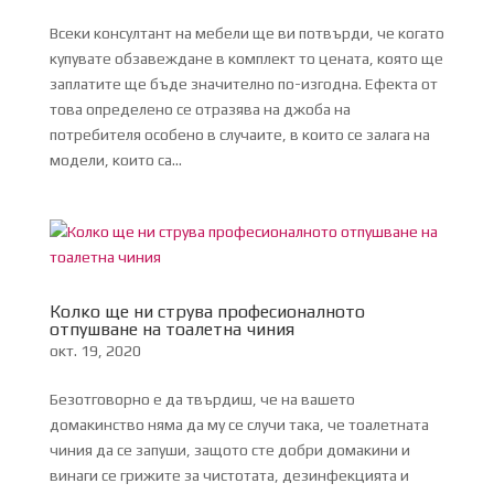
Всеки консултант на мебели ще ви потвърди, че когато
купувате обзавеждане в комплект то цената, която ще
заплатите ще бъде значително по-изгодна. Ефекта от
това определено се отразява на джоба на
потребителя особено в случаите, в които се залага на
модели, които са...
Колко ще ни струва професионалното
отпушване на тоалетна чиния
окт. 19, 2020
Безотговорно е да твърдиш, че на вашето
домакинство няма да му се случи така, че тоалетната
чиния да се запуши, защото сте добри домакини и
винаги се грижите за чистотата, дезинфекцията и