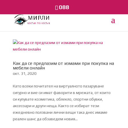
088
Как да се предпазим от измами при покупка на
мебели онлайн
окт. 31, 2020
Като всеки почитател на виртуалното пазаруване
сигурно и вие си имат фаворити в мрежата, от които
си купувате козметика, облекло, спортни обувки,
аксесоари и други неща. Както се избират тези
ежедневно ползвани лични вещи така днес имаме
реален шанс да обзаведем новия...