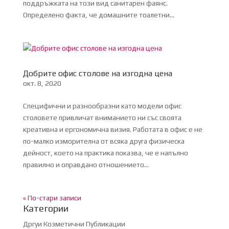
поддръжката на този вид санитарен фаянс.
Определено факта, че домашните тоалетни...
Добрите офис столове на изгодна цена
окт. 8, 2020
Специфични и разнообразни като модели офис
столовете привличат вниманието ни със своята
креативна и ергономична визия. Работата в офис е не
по-малко изморителна от всяка друга физическа
дейност, което на практика показва, че е напълно
правилно и оправдано отношението...
« По-стари записи
Категории
Дргуи Козметични Публикации