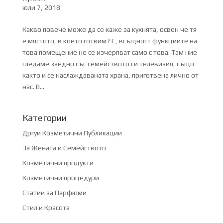
юли 7, 2018
Какво повече може да се каже за кухнята, освен че тя
е мястото, в което готвим? Е, всъщност функциите на
това помещение не се изчерпват само с това. Там ние
гледаме заедно със семейството си телевизия, също
както и се наслаждаваната храна, приготвена лично от
нас. В...
Категории
Дргуи Козметични Публикации
За Жената и Семейството
Козметични продукти
Козметични процедури
Статии за Парфюми
Стил и Красота