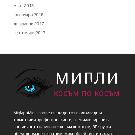
март 2018
февруари 2018
декември 2017
септември 2017
MiglapoMigla.com е създаден от екип млади и
талантливи професионалисти, специализирани в
поставянето на мигли – косъм по косъм, 3D/ руски
обем, перманентен грим, микроблейдинг и тяхната