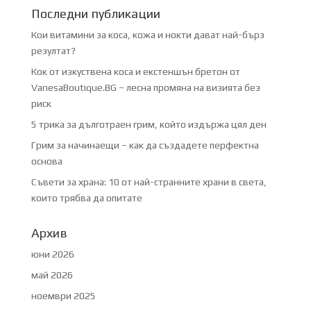
Последни публикации
Кои витамини за коса, кожа и нокти дават най-бърз
резултат?
Кок от изкуствена коса и екстеншън бретон от
VanesaBoutique.BG – лесна промяна на визията без
риск
5 трика за дълготраен грим, който издържа цял ден
Грим за начинаещи – как да създадете перфектна
основа
Съвети за храна: 10 от най-странните храни в света,
които трябва да опитате
Архив
юни 2026
май 2026
ноември 2025