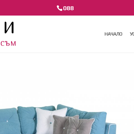
088
НАЧАЛО
У