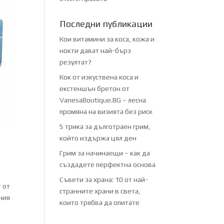
Последни публикации
Кои витамини за коса, кожа и
нокти дават най-бърз
резултат?
Кок от изкуствена коса и
екстеншън бретон от
VanesaBoutique.BG – лесна
промяна на визията без риск
5 трика за дълготраен грим,
който издържа цял ден
Грим за начинаещи – как да
създадете перфектна основа
Съвети за храна: 10 от най-
т от
странните храни в света,
ния
които трябва да опитате