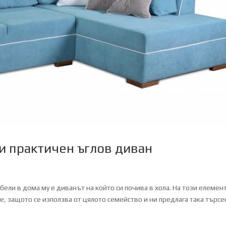
и практичен ъглов диван
бели в дома му е диванът на който си почива в хола. На този елемен
защото се използва от цялото семейство и ни предлага така търсе