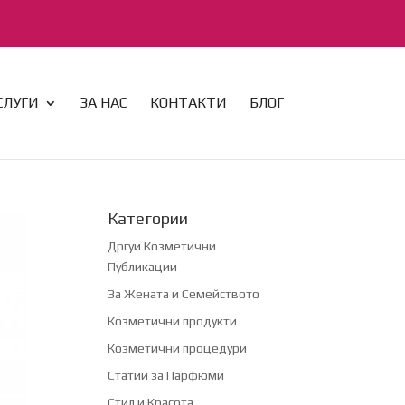
СЛУГИ
ЗА НАС
КОНТАКТИ
БЛОГ
Категории
Дргуи Козметични
Публикации
За Жената и Семейството
Козметични продукти
Козметични процедури
Статии за Парфюми
Стил и Красота