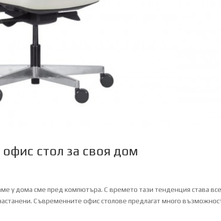
 офис стол за своя дом
ваме у дома сме пред компютъра. С времето тази тенденция става все
 настанени. Съвременните офис столове предлагат много възможнос