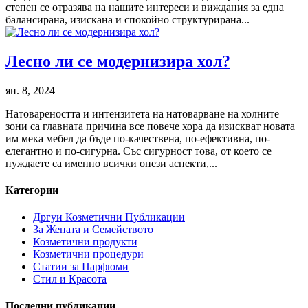
степен се отразява на нашите интереси и виждания за една
балансирана, изискана и спокойно структурирана...
Лесно ли се модернизира хол?
ян. 8, 2024
Натовареността и интензитета на натоварване на холните
зони са главната причина все повече хора да изискват новата
им мека мебел да бъде по-качествена, по-ефективна, по-
елегантно и по-сигурна. Със сигурност това, от което се
нуждаете са именно всички онези аспекти,...
Категории
Дргуи Козметични Публикации
За Жената и Семейството
Козметични продукти
Козметични процедури
Статии за Парфюми
Стил и Красота
Последни публикации