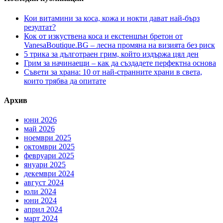
Кои витамини за коса, кожа и нокти дават най-бърз
резултат?
Кок от изкуствена коса и екстеншън бретон от
VanesaBoutique.BG – лесна промяна на визията без риск
5 трика за дълготраен грим, който издържа цял ден
Грим за начинаещи – как да създадете перфектна основа
Съвети за храна: 10 от най-странните храни в света,
които трябва да опитате
Архив
юни 2026
май 2026
ноември 2025
октомври 2025
февруари 2025
януари 2025
декември 2024
август 2024
юли 2024
юни 2024
април 2024
март 2024