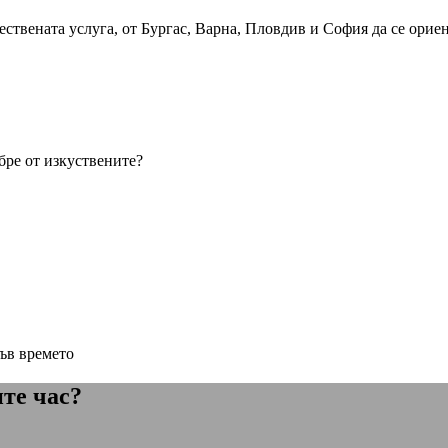
чествената услуга, от Бургас, Варна, Пловдив и София да се орие
бре от изкуствените?
ъв времето
ите час?