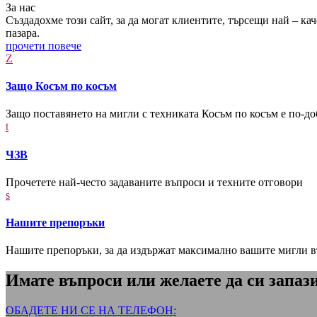
За нас
Създадохме този сайт, за да могат клиентите, търсещи най – ка
пазара.
прочети повече
Z
Защо Косъм по косъм
Защо поставянето на мигли с техниката Косъм по косъм е по-до
t
ЧЗВ
Прочетете най-често задаваните въпроси и техните отговори
s
Нашите препоръки
Нашите препоръки, за да издържат максимално вашите мигли в
Имате въпроси или желаете да си запаз
ОБАДЕТЕ НИ СЕ НА ТЕЛЕФОН: