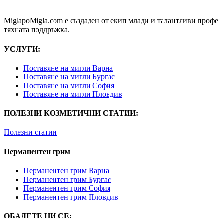
MiglapoMigla.com е създаден от екип млади и талантливи проф
тяхната поддръжка.
УСЛУГИ:
Поставяне на мигли Варна
Поставяне на мигли Бургас
Поставяне на мигли София
Поставяне на мигли Пловдив
ПОЛЕЗНИ КОЗМЕТИЧНИ СТАТИИ:
Полезни статии
Перманентен грим
Перманентен грим Варна
Перманентен грим Бургас
Перманентен грим София
Перманентен грим Пловдив
ОБАДЕТЕ НИ СЕ: