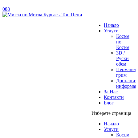
088
Начало
Услуги
Косъм
по
Косъм
3D /
Руски
обем
Перманен
грим
Допълнит
информац
За Нас
Контакти
Блог
Изберете страница
Начало
Услуги
Косъм