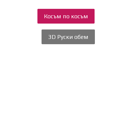
Косъм по косъм
3D Руски обем