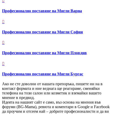

Професионално поставяне на Мигли Варна

Професионално поставяне на Мигли София

Професионално поставяне на Мигли Пловдив

Професионално поставяне на Мигли Бургас
Ако не сте доволни от нашата препоръка, пишете ни на в
контакт формата и ние веднага ще реагираме, сменяйки
телефона на този салон или козметик и вземайки вашето
мнение в предвид.
Идеята на нашият сайт е само, въз основа на мнения във
форуми (BG-Mama), ревюта и коментари в Google и Facebook
да проучим и отсеем най – добрите професионалисти и да ви