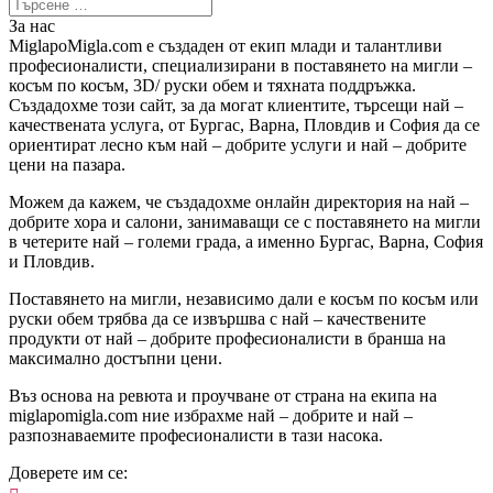
За нас
MiglapoMigla.com е създаден от екип млади и талантливи
професионалисти, специализирани в поставянето на мигли –
косъм по косъм, 3D/ руски обем и тяхната поддръжка.
Създадохме този сайт, за да могат клиентите, търсещи най –
качествената услуга, от Бургас, Варна, Пловдив и София да се
ориентират лесно към най – добрите услуги и най – добрите
цени на пазара.
Можем да кажем, че създадохме онлайн директория на най –
добрите хора и салони, занимаващи се с поставянето на мигли
в четерите най – големи града, а именно Бургас, Варна, София
и Пловдив.
Поставянето на мигли, независимо дали е косъм по косъм или
руски обем трябва да се извършва с най – качествените
продукти от най – добрите професионалисти в бранша на
максимално достъпни цени.
Въз основа на ревюта и проучване от страна на екипа на
miglapomigla.com ние избрахме най – добрите и най –
разпознаваемите професионалисти в тази насока.
Доверете им се: