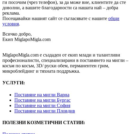
ги посочим (чрез телефон), за да може вие, клиентите да сте
доволни, а вашите благодарности са нашата най – добра
реклама.
Посещавайки нашият сайт се съгласявате с нашите
общи
условия
.
Всичко добро,
Екип MiglapoMigla.com
MiglapoMigla.com е създаден от екип млади и талантливи
професионалисти, специализирани в поставянето на мигли –
косъм по косъм, 3D/ руски обем, перманентен грим,
микроблейдинг и тяхната поддръжка.
УСЛУГИ:
Поставяне на мигли Варна
Поставяне на мигли Бургас
Поставяне на мигли София
Поставяне на мигли Пловдив
ПОЛЕЗНИ КОЗМЕТИЧНИ СТАТИИ: