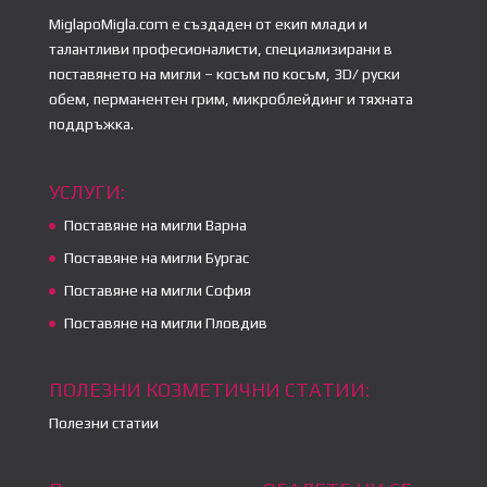
MiglapoMigla.com е създаден от екип млади и
талантливи професионалисти, специализирани в
поставянето на мигли – косъм по косъм, 3D/ руски
обем, перманентен грим, микроблейдинг и тяхната
поддръжка.
УСЛУГИ:
Поставяне на мигли Варна
Поставяне на мигли Бургас
Поставяне на мигли София
Поставяне на мигли Пловдив
ПОЛЕЗНИ КОЗМЕТИЧНИ СТАТИИ:
Полезни статии