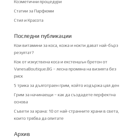
Козметични процедури
Статии за Парфюми
Стил и Красота
Последни публикации
Кои витамини за коса, кожа и нокти дават най-бърз
резултат?
Кок от изкуствена коса и екстеншън бретон от
VanesaBoutique.BG – лесна промяна на визията без
риск
5 трика за дълготраен грим, който издържа цял ден
Грим за начинаещи – как да създадете перфектна
основа
Съвети за храна: 10 от най-странните храни в света,
които трябва да опитате
Архив