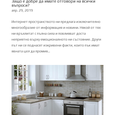
Защо е добре да имате отговори на всички
въпроси?
апр. 29, 2019
Интернет пространството ни предлага изключително
многообразие от информация и новини. Някой от тях
ни връхлитат с пълна сила и повлияват доста
неприятно върху емоционалното ни състояние. Други
път ни се поднасят изкривени факти, които пък имат
явната цел да промия...