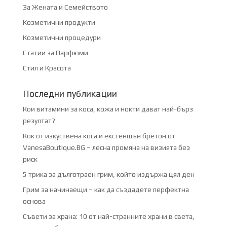
За Жената и Семейството
Козметични продукти
Козметични процедури
Статии за Парфюми
Стил и Красота
Последни публикации
Кои витамини за коса, кожа и нокти дават най-бърз
резултат?
Кок от изкуствена коса и екстеншън бретон от
VanesaBoutique.BG – лесна промяна на визията без
риск
5 трика за дълготраен грим, който издържа цял ден
Грим за начинаещи – как да създадете перфектна
основа
Съвети за храна: 10 от най-странните храни в света,