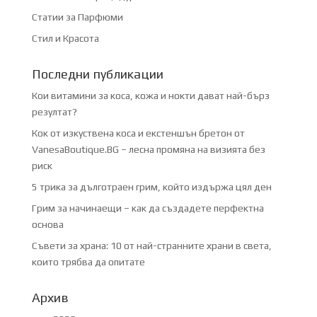
Статии за Парфюми
Стил и Красота
Последни публикации
Кои витамини за коса, кожа и нокти дават най-бърз
резултат?
Кок от изкуствена коса и екстеншън бретон от
VanesaBoutique.BG – лесна промяна на визията без
риск
5 трика за дълготраен грим, който издържа цял ден
Грим за начинаещи – как да създадете перфектна
основа
Съвети за храна: 10 от най-странните храни в света,
които трябва да опитате
Архив