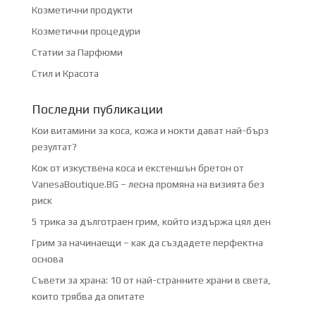
Козметични продукти
Козметични процедури
Статии за Парфюми
Стил и Красота
Последни публикации
Кои витамини за коса, кожа и нокти дават най-бърз
резултат?
Кок от изкуствена коса и екстеншън бретон от
VanesaBoutique.BG – лесна промяна на визията без
риск
5 трика за дълготраен грим, който издържа цял ден
Грим за начинаещи – как да създадете перфектна
основа
Съвети за храна: 10 от най-странните храни в света,
които трябва да опитате