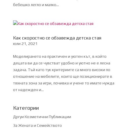
бебешко легло и малко...
Как скоростно се обзавежда детска стая
юли 21, 2021
Моделирането на практичен и уютен кът, в който
децата ви да се чувстват удобно и уютно не е лесна
задача. Тъй като тук критериите са много високи по
отношение на мебелите, които ще позиционирате в
тяхната зона за игри, почивка и учене то имате нужда
от надежден и...
Категории
Дргуи Козметични Публикации
За Жената и Семейството