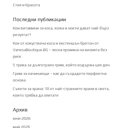
Стил и Красота
Последни публикации
Кои витамини за коса, кожа и нокти дават най-бърз
резултат?
Кок от изкуствена коса и екстеншън бретон от
VanesaBoutique.BG – лесна промяна на визията без
риск
5 трика за дълготраен грим, който издържа цял ден
Грим за начинаещи – как да създадете перфектна
основа
Съвети за храна: 10 от най-странните храни в света,
които трябва да опитате
Архив
юни 2026
май 2026