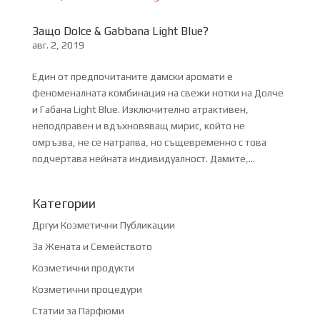
Защо Dolce & Gabbana Light Blue?
авг. 2, 2019
Един от предпочитаните дамски аромати е
феноменалната комбинация на свежи нотки на Долче
и Габана Light Blue. Изключително атрактивен,
неподправен и вдъхновяващ мирис, който не
омръзва, не се натрапва, но същевременно с това
подчертава нейната индивидуалност. Дамите,...
Категории
Дргуи Козметични Публикации
За Жената и Семейството
Козметични продукти
Козметични процедури
Статии за Парфюми