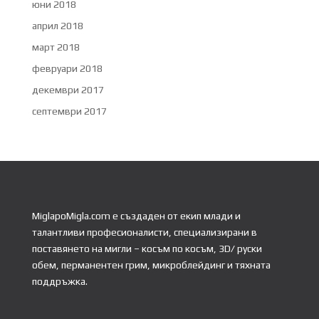
юни 2018
април 2018
март 2018
февруари 2018
декември 2017
септември 2017
MiglapoMigla.com е създаден от екип млади и
талантливи професионалисти, специализирани в
поставянето на мигли – косъм по косъм, 3D/ руски
обем, перманентен грим, микроблейдинг и тяхната
поддръжка.