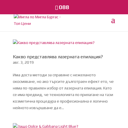
088
Какво представлява лазерната епилация?
авг. 3, 2019
Има доста методи за справяне с нежеланото
окосмяване, но ако търсите дълготраен ефект ето, че
няма по-правилен избор от лазерната епилация. Като
се има предвид, че технологията по прилагане на тази
козметична процедура е професионална е логично
нейното извършване да е...