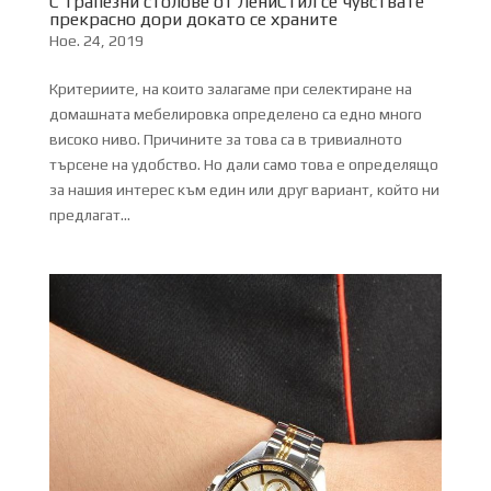
С трапезни столове от ЛениСтил се чувствате
прекрасно дори докато се храните
Ное. 24, 2019
Критериите, на които залагаме при селектиране на
домашната мебелировка определено са едно много
високо ниво. Причините за това са в тривиалното
търсене на удобство. Но дали само това е определящо
за нашия интерес към един или друг вариант, който ни
предлагат...