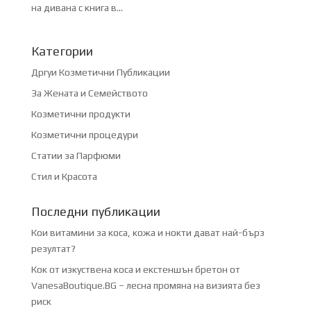
на дивана с книга в...
Категории
Дргуи Козметични Публикации
За Жената и Семейството
Козметични продукти
Козметични процедури
Статии за Парфюми
Стил и Красота
Последни публикации
Кои витамини за коса, кожа и нокти дават най-бърз
резултат?
Кок от изкуствена коса и екстеншън бретон от
VanesaBoutique.BG – лесна промяна на визията без
риск