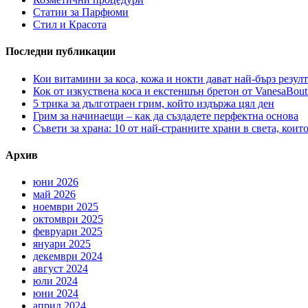
Статии за Парфюми
Стил и Красота
Последни публикации
Кои витамини за коса, кожа и нокти дават най-бърз резулт
Кок от изкуствена коса и екстеншън бретон от VanesaBout
5 трика за дълготраен грим, който издържа цял ден
Грим за начинаещи – как да създадете перфектна основа
Съвети за храна: 10 от най-странните храни в света, коит
Архив
юни 2026
май 2026
ноември 2025
октомври 2025
февруари 2025
януари 2025
декември 2024
август 2024
юли 2024
юни 2024
април 2024