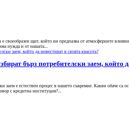
 е своеобразен щит, който ни предпазва от атмосферните влияния
има нужда и от нашата...
збират бърз потребителски заем, който д
и заем е естествен процес в нашето съвремие. Какви обаче са о
овор с кредитна институция?...