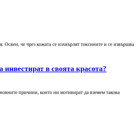
. Освен, че чрез кожата се изхвърлят токсините и се извършва
а инвестират в своята красота?
сновните причини, които ни мотивират да вземем такова