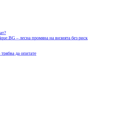
ат?
ique.BG – лесна промяна на визията без риск
о трябва да опитате