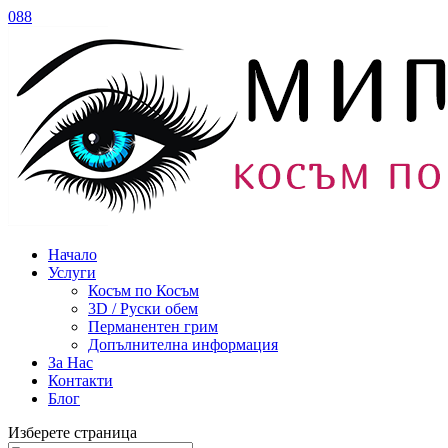
088
Начало
Услуги
Косъм по Косъм
3D / Руски обем
Перманентен грим
Допълнителна информация
За Нас
Контакти
Блог
Изберете страница