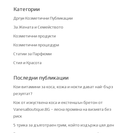
Категории
Дргуи Козметични Публикации
За Жената и Семейството
Козметични продукти
Козметични процедури
Статии за Парфюми
Стил и Красота
Последни публикации
Кои витамини за коса, кожа и нокти дават най-бърз
резултат?
Кок от изкуствена коса и екстеншън бретон от
VanesaBoutique.BG – лесна промяна на визията без
риск
5 трика за дълготраен грим, който издържа цял ден