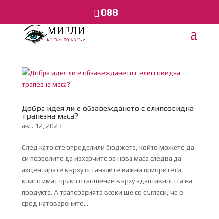
088
Добра идея ли е обзавеждането с елипсовидна
трапезна маса?
авг. 12, 2023
След като сте определили бюджета, който можете да
си позволите да изхарчите за нова маса следва да
акцентирате върху останалите важни приоритети,
които имат пряко отношение върху адаптивността на
продукта. А трапезарията всеки ще се съгласи, че е
сред натоварените...