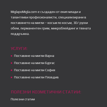
MiglapoMigla.com е създаден от екип млади и
талантливи професионалисти, специализирани в
поставянето на мигли – косъм по косъм, 3D/ руски
обем, перманентен грим, микроблейдинг и тяхната
поддръжка.
УСЛУГИ:
Поставяне на мигли Варна
Поставяне на мигли Бургас
Поставяне на мигли София
Поставяне на мигли Пловдив
ПОЛЕЗНИ КОЗМЕТИЧНИ СТАТИИ:
Полезни статии