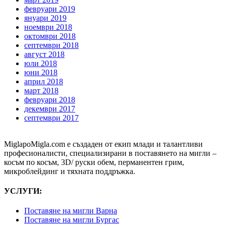
февруари 2019
януари 2019
ноември 2018
октомври 2018
септември 2018
август 2018
юли 2018
юни 2018
април 2018
март 2018
февруари 2018
декември 2017
септември 2017
MiglapoMigla.com е създаден от екип млади и талантливи
професионалисти, специализирани в поставянето на мигли –
косъм по косъм, 3D/ руски обем, перманентен грим,
микроблейдинг и тяхната поддръжка.
УСЛУГИ:
Поставяне на мигли Варна
Поставяне на мигли Бургас