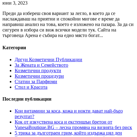
юни 3, 2023
Преди да избереш своя вариант за легло, в което да се
наслаждаваш на приятни и спокойни мигове е време да
направиш анализ на това, което е изложено на пазара. За да си
сигурен в избора си виж всички модели тук. Сайта на
търговеца Арена е събира на едно място богат...
Категории
Дргуи Козметични Публикации
За Жената и Семейството
Козметични продукти
Козметични процедури
Статии за Парфюми
Стил и Красота
Последни публикации
Кои витамини за коса, кожа и нокти дават най-бърз
резултат?
Кок от изкуствена коса и екстеншън бретон от
VanesaBoutique.BG – лесна промяна на визията без риск
5 трика за дълготраен грим, който издържа цял ден