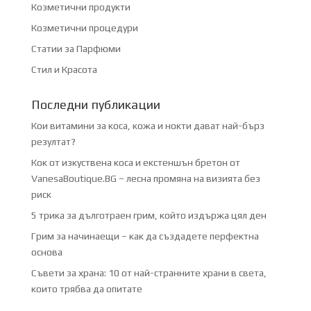
Козметични продукти
Козметични процедури
Статии за Парфюми
Стил и Красота
Последни публикации
Кои витамини за коса, кожа и нокти дават най-бърз
резултат?
Кок от изкуствена коса и екстеншън бретон от
VanesaBoutique.BG – лесна промяна на визията без
риск
5 трика за дълготраен грим, който издържа цял ден
Грим за начинаещи – как да създадете перфектна
основа
Съвети за храна: 10 от най-странните храни в света,
които трябва да опитате