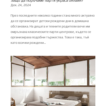
Защо да поръчаме парти украса онлайн?
Дек. 24, 2024
През последните няколко години стана много актуално
да се организират детски рождени дни в домашна
обстановка. На децата и техните родители вече им
омръзнаха класическите парти центрове, където се
организираха подобни тържества. Това е така, тъй
като всички рождени...