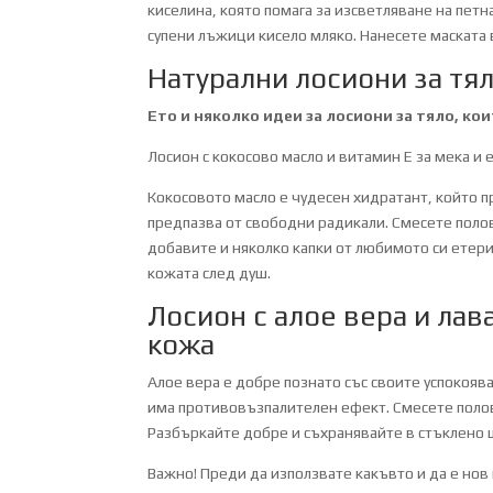
киселина, която помага за изсветляване на пет
супени лъжици кисело мляко. Нанесете маската в
Натурални лосиони за тя
Ето и няколко идеи за лосиони за тяло, ко
Лосион с кокосово масло и витамин Е за мека и 
Кокосовото масло е чудесен хидратант, който п
предпазва от свободни радикали. Смесете полов
добавите и няколко капки от любимото си етер
кожата след душ.
Лосион с алое вера и лав
кожа
Алое вера е добре познато със своите успокояв
има противовъзпалителен ефект. Смесете полов
Разбъркайте добре и съхранявайте в стъклено 
Важно! Преди да използвате какъвто и да е нов 