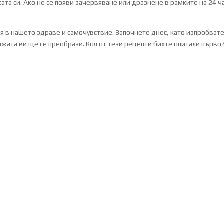
ата си. Ако не се появи зачервяване или дразнене в рамките на 24 ч
ия в нашето здраве и самочувствие. Започнете днес, като изпробват
кожата ви ще се преобрази. Коя от тези рецепти бихте опитали първо