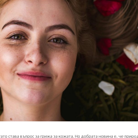
ато става въпрос за грижа за кожата. Но добрата новина е, че приро