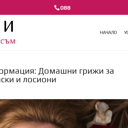
088
НАЧАЛО
У
формация: Домашни грижи за
аски и лосиони