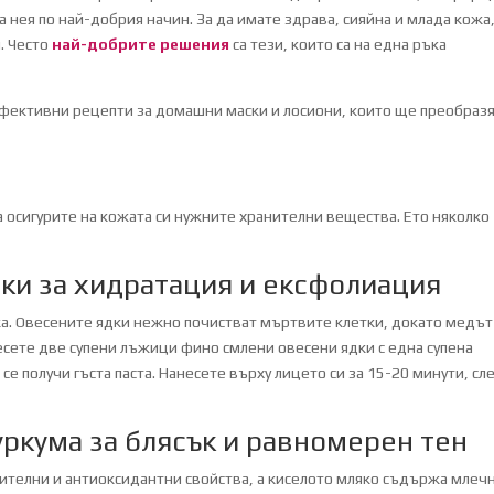
а нея по най-добрия начин. За да имате здрава, сияйна и млада кожа
. Често
най-добрите решения
са тези, които са на една ръка
ефективни рецепти за домашни маски и лосиони, които ще преобраз
 осигурите на кожата си нужните хранителни вещества. Ето няколко
дки за хидратация и ексфолиация
ожа. Овесените ядки нежно почистват мъртвите клетки, докато медът
есете две супени лъжици фино смлени овесени ядки с една супена
се получи гъста паста. Нанесете върху лицето си за 15-20 минути, сл
уркума за блясък и равномерен тен
лителни и антиоксидантни свойства, а киселото мляко съдържа млеч