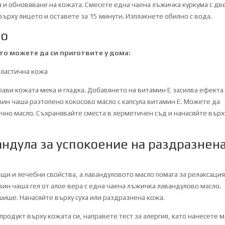
на и обновяване на кожата. Смесете една чаена лъжичка куркума с дв
ърху лицето и оставете за 15 минути. Изплакнете обилно с вода.
ло
ито можете да си приготвите у дома:
еластична кожа
рави кожата мека и гладка. Добавянето на витамин Е засилва ефекта
ин чаша разтопено кокосово масло с капсула витамин Е. Можете да
ично масло. Съхранявайте сместа в херметичен съд и нанасяйте върх
андула за успокоение на раздразнен
ащи и лечебни свойства, а лавандуловото масло помага за релаксация
ин чаша гел от алое вера с една чаена лъжичка лавандулово масло.
шише. Нанасяйте върху суха или раздразнена кожа.
продукт върху кожата си, направете тест за алергия, като нанесете 