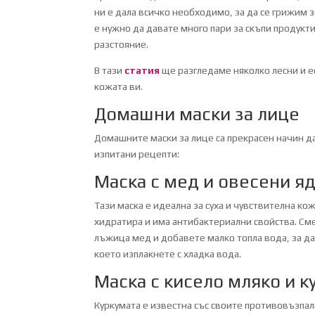
ни е дала всичко необходимо, за да се грижим з
е нужно да давате много пари за скъпи продукти
разстояние.
В тази
статия
ще разгледаме няколко лесни и 
кожата ви.
Домашни маски за лице
Домашните маски за лице са прекрасен начин да
изпитани рецепти:
Маска с мед и овесени я
Тази маска е идеална за суха и чувствителна к
хидратира и има антибактериални свойства. См
лъжица мед и добавете малко топла вода, за да 
което изплакнете с хладка вода.
Маска с кисело мляко и к
Куркумата е известна със своите противовъзпа