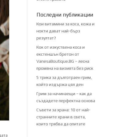
Последни публикации
Кои витамини за коса, кожа и
нокти дават най-бърз
резултат?
Кок от изкуствена коса и
екстеншън бретон от
VanesaBoutique.BG – лесна
промяна на визията без риск
5 трика за дълготраен грим,
който издържа цял ден
Грим за начинаещи – как да
създадете перфектна основа
Съвети за храна: 10 от най-
странните храни в света,
които трябва да опитате
дата