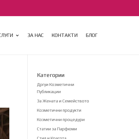
СЛУГИ
ЗА НАС
КОНТАКТИ
БЛОГ
Категории
Дргуи Козметични
Публикации
За Жената и Семейството
Козметични продукти
Козметични процедури
Статии за Парфюми
Стил и Красота