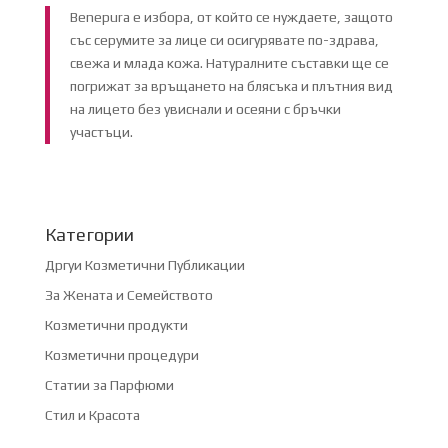
Benepura е избора, от който се нуждаете, защото
със серумите за лице си осигурявате по-здрава,
свежа и млада кожа. Натуралните съставки ще се
погрижат за връщането на блясъка и плътния вид
на лицето без увиснали и осеяни с бръчки
участъци.
Категории
Дргуи Козметични Публикации
За Жената и Семейството
Козметични продукти
Козметични процедури
Статии за Парфюми
Стил и Красота