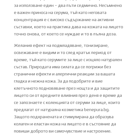
за използване един – два пъти седмично. Несъмнено
е важен приноса на серума, тъй като неговата
концентрация е с високо съдържание на активни
съставки, което на практика дава на кожата на лицето
точно онова, от което се нуждае и то в пълна доза.
Желания ефект на подмладяване, тонизиране,
освежаване е видим и то след кратък период от
време, тъй като серумите за лице с изцяло натурален
състав. Природата има силата да се погрижи без
странични ефекти и алергични реакции за вашата
гладка и нежна кожа. За да подобрите и вие
клетъчното подновяване през нощта и да защитите
лицето си от вредните влияния през деня е време да
се запознаете с колекцията от серуми за лице, които
предлагат от натурална козметика benepura.bg.
Защото подхранената и стимулирана да образува
колаген и еластан кожа на лицето е в състояние да
повиши доброто ви самочувствие и настроение.