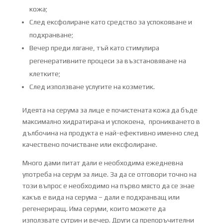
кожа;
След ексфолиране като средство за успокояване и
подхранване;
Вечер преди лягане, тъй като стимулира
регенеративните процеси за възстановяване на
клетките;
След използване услугите на козметик.
Идеята на серума за лице е почистената кожа да бъде
максимално хидратирана и успокоена, проникването в
дълбочина на продукта е най-ефективно именно след
качествено почистване или ексфолиране.
Много дами питат дали е необходима ежедневна
употреба на серум за лице. За да се отговори точно на
този въпрос е необходимо на първо място да се знае
какъв е вида на серума – дали е подхранващ или
регенериращ. Има серуми, които можете да
използвате сутрин и вечер. Други са препоръчителни