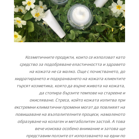
Козметичните продукти, които се използват като
средство за подобряване еластичността и здравето
на кожата не са малко. Още с почистването, до
хидратирането и подхранването на кожата клиентите
търсят козметика, която да върне живота на кожата,
да стопира бързите темпове на стареене и
окисляване. Стреса, който кожата изпитва при
екстремни климатични промени могат да повлияят на
повишаване на възпалителните процеси, намаленото
образуване на колаген и метаболитен застой. А това
вече изисква особено внимание и затова ще
представим ползите от използването на едни по