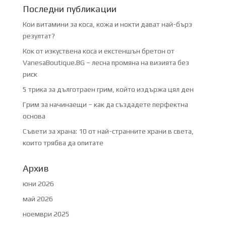
Последни публикации
Кои витамини за коса, кожа и нокти дават най-бърз
резултат?
Кок от изкуствена коса и екстеншън бретон от
VanesaBoutique.BG – лесна промяна на визията без
риск
5 трика за дълготраен грим, който издържа цял ден
Грим за начинаещи – как да създадете перфектна
основа
Съвети за храна: 10 от най-странните храни в света,
които трябва да опитате
Архив
юни 2026
май 2026
ноември 2025