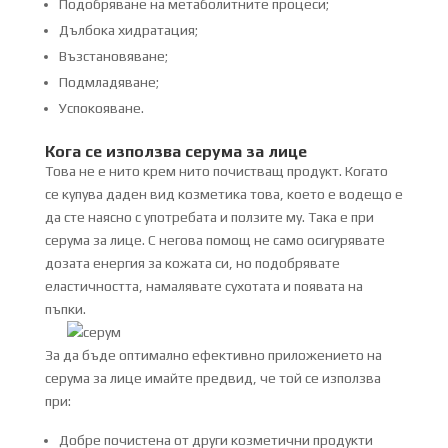
Подобряване на метаболитните процеси;
Дълбока хидратация;
Възстановяване;
Подмладяване;
Успокояване.
Кога се използва серума за лице
Това не е нито крем нито почистващ продукт. Когато
се купува даден вид козметика това, което е водещо е
да сте наясно с употребата и ползите му. Така е при
серума за лице. С негова помощ не само осигурявате
дозата енергия за кожата си, но подобрявате
еластичността, намалявате сухотата и появата на
пъпки.
За да бъде оптимално ефективно приложението на
серума за лице имайте предвид, че той се използва
при:
Добре почистена от други козметични продукти