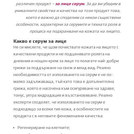
различен продукт –
за лице серум
. За да ви убедим в
уникалните свойства и качества на този продукт това,
което е важно да споделим са някои съществени
особености, характерни за серумите и тяхната роля в
процеса на подхранване на кожата на лицето.
Какво е серум за лице
Не си мислете, че щом почиствате кожата на лицето с
качествени продукти и не подценявате ролята на
дневния и нощен крем за лице то полагате най-добри
грижи за поддържане на свеж и млад вид. Реално
необходимостта от използването на серум е не по-
малко задължаваща, тъй като това е допълнителна
грижа, която е насочена към осигуряване на здраве,
тонус, ултра хидрадация и възстановяване. Реално
експерти споделят, че използването на серум е
подходящо за всеки тип кожа, а особеностите на
продукта с в неговите феноменални качества:
Регенериране на клетките;