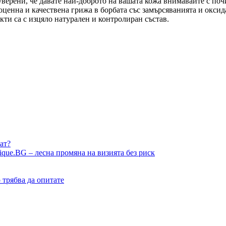
е уверени, че давате най-доброто на вашата кожа внимавайте с п
ценна и качествена грижа в борбата със замърсяванията и оксида
ти са с изцяло натурален и контролиран състав.
ат?
ique.BG – лесна промяна на визията без риск
о трябва да опитате