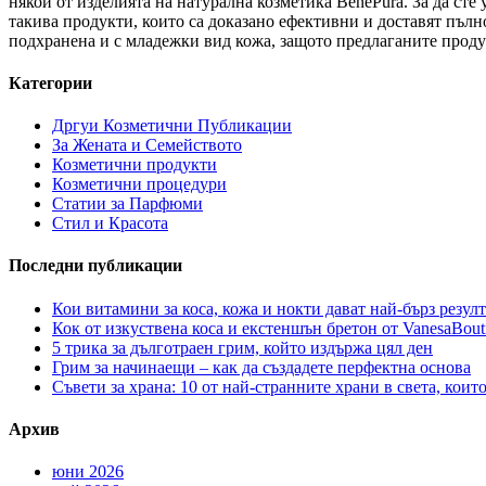
някои от изделията на натурална козметика BenePura. За да ст
такива продукти, които са доказано ефективни и доставят пълно
подхранена и с младежки вид кожа, защото предлаганите продук
Категории
Дргуи Козметични Публикации
За Жената и Семейството
Козметични продукти
Козметични процедури
Статии за Парфюми
Стил и Красота
Последни публикации
Кои витамини за коса, кожа и нокти дават най-бърз резулт
Кок от изкуствена коса и екстеншън бретон от VanesaBout
5 трика за дълготраен грим, който издържа цял ден
Грим за начинаещи – как да създадете перфектна основа
Съвети за храна: 10 от най-странните храни в света, коит
Архив
юни 2026