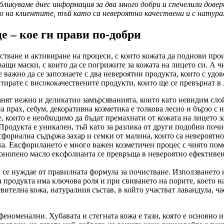
ликуваме днес информация за два много добри и спечелили дов
 на клиентите, тъй като са невероятно качествени и с натура
 – кое ги прави по-добри
стване и активиране на процеси, с които кожата да поднови про
щи маски, с които да се погрижите за кожата на лицето си. А ч
е важно да се запознаете с два невероятни продукта, които с удо
тирате с висококачествените продукти, които ще се превърнат в
анят нежно и деликатно замърсяванията, които като невидим сло
а прах, себум, декоративна козметика е толкова лесно и бързо с
е, които е необходимо да бъдат премахнати от кожата на лицето з
Продукта е уникален, тъй като за разлика от други подобни поч
фориална съдържа захар и семки от малина, които са невероятн
а. Ексфорилането е много важен козметичен процес с чиято пом
онопено масло ексфолианта се превръща в невероятно ефективен 
се нуждае от правилната формула за почистване. Използването на
а продукта има ключова роля и при свиването на порите, което н
ителна кожа, натуралния състав, в който участват лавандула, чае
еноменални. Хубавата и стегната кожа е тази, която е основно и