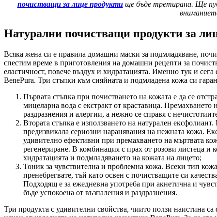
почистващи за лице продукти
ще бъде третирана. Ще пуб
вниманието
Натурални почистващи продукти за лице
Всяка жена си е правила домашни маски за подмладяване, почи
спестим време в приготовления на домашни рецепти за почиства
еластичност, повече въздух и хидратацията. Именно тук и сега 
BenePura. Три стъпки към сияйната и подмладена кожа си гаран
Първата стъпка при почистването на кожата е да се отстр
мицеларна вода с екстракт от краставица. Премахването н
раздразнения и алергии, а нежно се справя с нечистотиит
Втората стъпка е използването на натурален ексфолиант. 
предизвикала сериозни наранявания на нежната кожа. Екс
удивително ефективни при премахването на мъртвата кож
регенериране. В комбинация с прах от розови листеца и к
хидратацията и подмладяването на кожата на лицето;
Тоник за чувствителна и проблемна кожа. Всеки тип кожа 
пренебрегвате, тъй като освен с почистващите си качеств
Подходящ е за ежедневна употреба при акнетична и чувств
бъде успокоена от възпаления и раздразнения.
Три продукта с удивителни свойства, чиито ползи наистина са ф