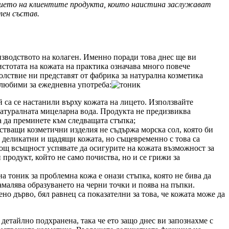
ерието на клиентите продукта, които наистина заслужават
лен състав.
изводството на колаген. Именно поради това днес ще ви
истотата на кожата на практика означава много повече
волствие ни представят от фабрика за натурална козметика
 любими за ежедневна употреба:
й са се настанили върху кожата на лицето. Използвайте
 натуралната мицеларна вода. Продукта не предизвиква
а да преминете към следващата стъпка;
истващи козметични изделия не съдържа морска сол, която би
о деликатни и щадящи кожата, но същевременно с това са
ощ всъщност успявате да осигурите на кожата възможност за
продукт, който не само почиства, но и се грижи за
 тоник за проблемна кожа е онази стъпка, която не бива да
амалява образуването на черни точки и поява на пъпки.
но дърво, бял равнец са показателни за това, че кожата може да
 детайлно подхранена, така че ето защо днес ви запознахме с