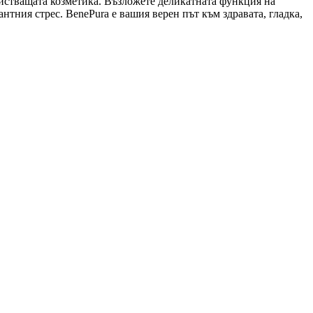
очистващата козметика. Възложете деликатната функция на
нтния стрес. BenePura е вашия верен път към здравата, гладка,