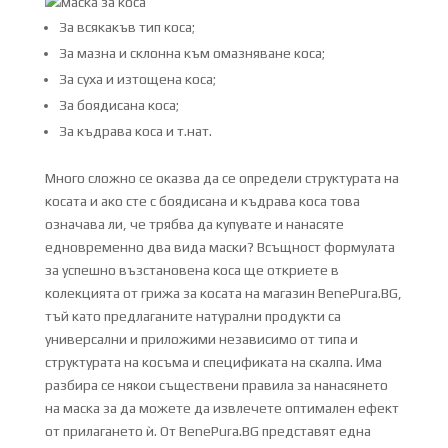
За всякакъв тип коса;
За мазна и склонна към омазняване коса;
За суха и изтощена коса;
За боядисана коса;
За къдрава коса и т.нат.
Много сложно се оказва да се определи структурата на
косата и ако сте с боядисана и къдрава коса това
означава ли, че трябва да купувате и нанасяте
едновременно два вида маски? Всъщност формулата
за успешно възстановена коса ще откриете в
колекцията от грижа за косата на магазин BenePura.BG,
тъй като предлаганите натурални продукти са
универсални и приложими независимо от типа и
структурата на косъма и спецификата на скалпа. Има
разбира се някои съществени правила за нанасянето
на маска за да можете да извлечете оптимален ефект
от прилагането ѝ. От BenePura.BG представят една