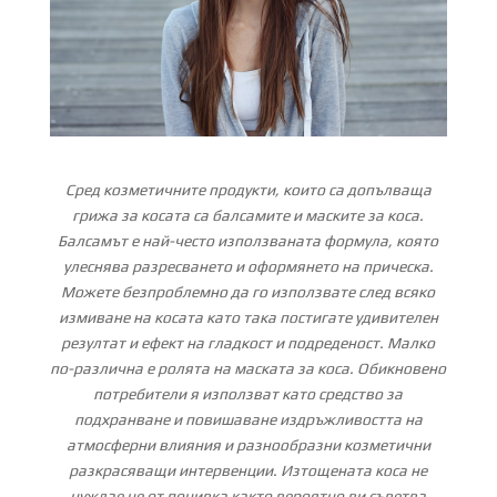
Сред козметичните продукти, които са допълваща
грижа за косата са балсамите и маските за коса.
Балсамът е най-често използваната формула, която
улеснява разресването и оформянето на прическа.
Можете безпроблемно да го използвате след всяко
измиване на косата като така постигате удивителен
резултат и ефект на гладкост и подреденост. Малко
по-различна е ролята на маската за коса. Обикновено
потребители я използват като средство за
подхранване и повишаване издръжливостта на
атмосферни влияния и разнообразни козметични
разкрасяващи интервенции. Изтощената коса не
нуждае не от почивка както вероятно ви съветва