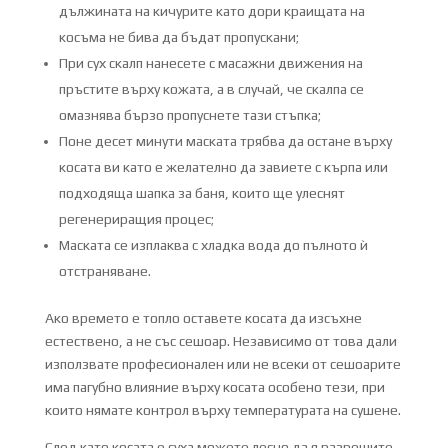
дължината на кичурите като дори краищата на
косъма не бива да бъдат пропускани;
При сух скалп нанесете с масажни движения на
пръстите върху кожата, а в случай, че скалпа се
омазнява бързо пропуснете тази стъпка;
Поне десет минути маската трябва да остане върху
косата ви като е желателно да завиете с кърпа или
подходяща шапка за баня, които ще улеснят
регенериращия процес;
Маската се изплаква с хладка вода до пълното ѝ
отстраняване.
Ако времето е топло оставете косата да изсъхне
естествено, а не със сешоар. Независимо от това дали
използвате професионален или не всеки от сешоарите
има пагубно влияние върху косата особено тези, при
които нямате контрол върху температурата на сушене.
След като косата е суха можете лесно да я разрешите.