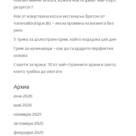
резултат?
Кок от изкуствена коса и екстеншън бретон от
VanesaBoutique.BG – лесна промяна на визията без
риск
5 трика за дълготраен грим, който издържа цял ден
Грим за начинаещи – как да създадете перфектна
основа
Съвети за храна: 10 от най-странните храни в света,
които трябва да опитате
Архив
юни 2026
май 2026
ноември 2025
октомври 2025
февруари 2025