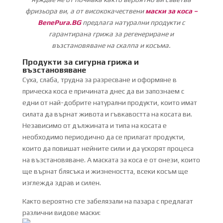
фризьора ви, а от висококачествени
маски за коса –
BenePura.BG
предлага натурални продукти с
гарантирана грижа за регенериране и
възстановяване на скалпа и косъма.
Продукти за сигурна грижа и
възстановяване
Суха, слаба, трудна за разресване и оформяне в
прическа коса е причината днес да ви запознаем с
едни от най-добрите натурални продукти, които имат
силата да върнат живота и гъвкавостта на косата ви.
Независимо от дължината и типа на косата е
необходимо периодично да се прилагат продукти,
които да повишат нейните сили и да ускорят процеса
на възстановяване. А маската за коса е от онези, които
ще върнат блясъка и жизнеността, всеки косъм ще
изглежда здрав и силен.
Както вероятно сте забелязали на пазара с предлагат
различни видове маски: