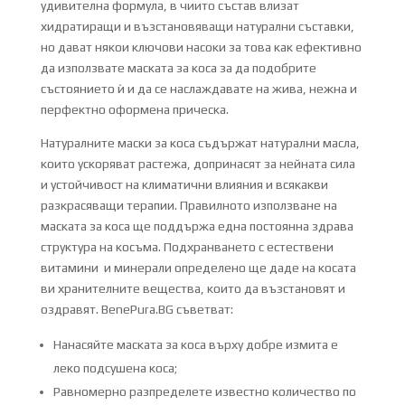
удивителна формула, в чиито състав влизат
хидратиращи и възстановяващи натурални съставки,
но дават някои ключови насоки за това как ефективно
да използвате маската за коса за да подобрите
състоянието ѝ и да се наслаждавате на жива, нежна и
перфектно оформена прическа.
Натуралните маски за коса съдържат натурални масла,
които ускоряват растежа, допринасят за нейната сила
и устойчивост на климатични влияния и всякакви
разкрасяващи терапии. Правилното използване на
маската за коса ще поддържа една постоянна здрава
структура на косъма. Подхранването с естествени
витамини и минерали определено ще даде на косата
ви хранителните вещества, които да възстановят и
оздравят. BenePura.BG съветват:
Нанасяйте маската за коса върху добре измита е
леко подсушена коса;
Равномерно разпределете известно количество по