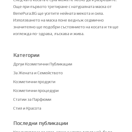
Още при първото третиране с натуралната маска от
BenePura.BG ще усетите нейната мекота и сила.
Използването на маска поне веднъж седмично
значително ще подобри състоянието на косата и тя ще
изглежда по-здрава, лъскава и жива.
Категории
Дргуи Козметични Публикации
За Жената и Семейството
Козметични продукти
Козметични процедури
Статии за Парфюми
Стил и Красота
Последни публикации
Кои витамини за коса, кожа и нокти дават най-бърз