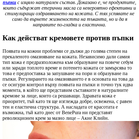
пъпки
с изцяло натурален състав. Доказано е, че продуктите,
които съдържат етерични масла са невероятно ефективни и
стимулиращи оздравяването на кожата. С тях успявате не
само да върнете жизнеността на тъканта, но и да я
направите по-гладка и еластична.
Как действат кремовете против пъпки
Появата на кожни проблеми се дължи до голяма степен на
прекаленото омазняване на кожата. Независимо дали самия
тип кожа е предразположена към образуване на повече себум
или заради топлото време и потенето кожата се замърсява то
това е предпоставка за запушване на пори и образуване па
пъпки. Регулирането на омазняването е в основата на това да
се осигури контрол върху появата на пъпки и точно тук идва
момента, в който ще представим съставките в натуралните
кремове за лице, които са решаващи. Здравата кожа е
приоритет, тъй като тя ще изглежда добре, освежена, с равен
тен и еластична структура. А насладата от красотата е
възможна, тъй като днес от BenePura ни представят
революционен крем за мазно лице – Акне Клийн.