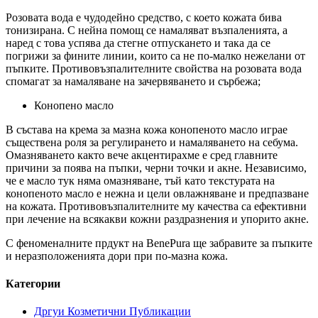
Розовата вода е чудодейно средство, с което кожата бива
тонизирана. С нейна помощ се намаляват възпаленията, а
наред с това успява да стегне отпускането и така да се
погрижи за фините линии, които са не по-малко нежелани от
пъпките. Противовъзпалителните свойства на розовата вода
спомагат за намаляване на зачервяването и сърбежа;
Конопено масло
В състава на крема за мазна кожа конопеното масло играе
съществена роля за регулирането и намаляването на себума.
Омазняването както вече акцентирахме е сред главните
причини за поява на пъпки, черни точки и акне. Независимо,
че е масло тук няма омазняване, тъй като текстурата на
конопеното масло е нежна и цели овлажняване и предпазване
на кожата. Противовъзпалителните му качества са ефективни
при лечение на всякакви кожни раздразнения и упорито акне.
С феноменалните прдукт на BenePura ще забравите за пъпките
и неразположенията дори при по-мазна кожа.
Категории
Дргуи Козметични Публикации