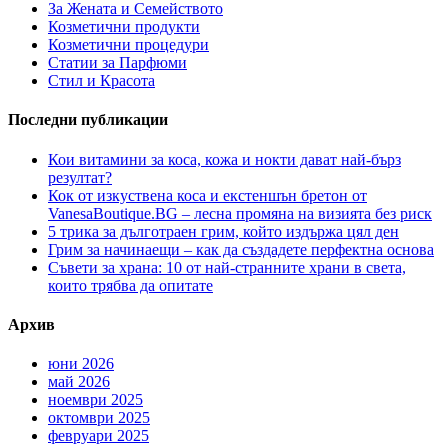
За Жената и Семейството
Козметични продукти
Козметични процедури
Статии за Парфюми
Стил и Красота
Последни публикации
Кои витамини за коса, кожа и нокти дават най-бърз
резултат?
Кок от изкуствена коса и екстеншън бретон от
VanesaBoutique.BG – лесна промяна на визията без риск
5 трика за дълготраен грим, който издържа цял ден
Грим за начинаещи – как да създадете перфектна основа
Съвети за храна: 10 от най-странните храни в света,
които трябва да опитате
Архив
юни 2026
май 2026
ноември 2025
октомври 2025
февруари 2025