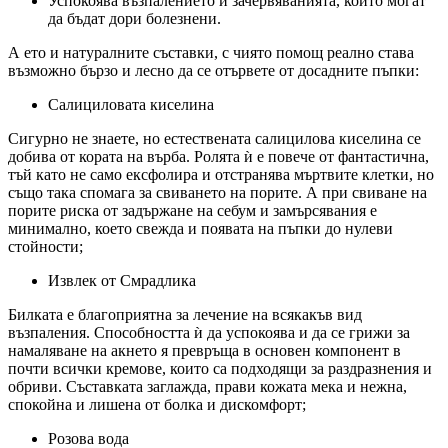
Успокоява възпалението и зачервяванията, които могат
да бъдат дори болезнени.
А ето и натуралните съставки, с чиято помощ реално става
възможно бързо и лесно да се отървете от досадните пъпки:
Салициловата киселина
Сигурно не знаете, но естествената салицилова киселина се
добива от кората на върба. Ролята ѝ е повече от фантастична,
тъй като не само ексфолира и отстранява мъртвите клетки, но
също така спомага за свиването на порите. А при свиване на
порите риска от задържане на себум и замърсявания е
минимално, което свежда и появата на пъпки до нулеви
стойности;
Извлек от Смрадлика
Билката е благоприятна за лечение на всякакъв вид
възпаления. Способността ѝ да успокоява и да се грижи за
намаляване на акнето я превръща в основен компонент в
почти всички кремове, които са подходящи за раздразнения и
обриви. Съставката заглажда, прави кожата мека и нежна,
спокойна и лишена от болка и дискомфорт;
Розова вода