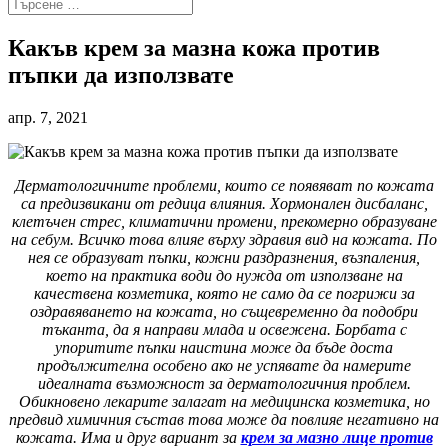
Какъв крем за мазна кожа против
пъпки да използвате
апр. 7, 2021
Дерматологичните проблеми, които се появяват по кожата
са предизвикани от редица влияния. Хормонален дисбаланс,
клетъчен стрес, климатични промени, прекомерно образуване
на себум. Всичко това влияе върху здравия вид на кожата. По
нея се образуват пъпки, кожни раздразнения, възпаления,
което на практика води до нужда от използване на
качествена козметика, която не само да се погрижи за
оздравяването на кожата, но същевременно да подобри
тъканта, да я направи млада и освежена. Борбата с
упоритите пъпки наистина може да бъде доста
продължителна особено ако не успявате да намерите
идеалната възможност за дерматологичния проблем.
Обикновено лекарите залагат на медицинска козметика, но
предвид химичния състав това може да повлияе негативно на
кожата. Има и друг вариант за
крем за мазно лице против