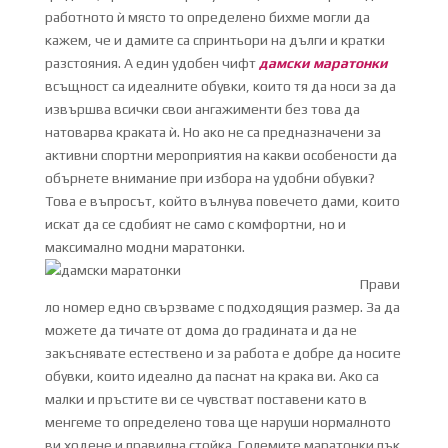
работното ѝ място то определено бихме могли да
кажем, че и дамите са спринтьори на дълги и кратки
разстояния. А един удобен чифт
дамски маратонки
всъщност са идеалните обувки, които тя да носи за да
извършва всички свои ангажименти без това да
натоварва краката ѝ. Но ако не са предназначени за
активни спортни мероприятия на какви особености да
обърнете внимание при избора на удобни обувки?
Това е въпросът, който вълнува повечето дами, които
искат да се сдобият не само с комфортни, но и
максимално модни маратонки.
Прави
ло номер едно свързваме с подходящия размер. За да
можете да тичате от дома до градината и да не
закъснявате естествено и за работа е добре да носите
обувки, които идеално да паснат на крака ви. Ако са
малки и пръстите ви се чувстват поставени като в
менгеме то определено това ще наруши нормалното
ви ходене и правилна стойка. Големите маратонки пък