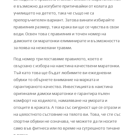
е възможно да изгубите притичвайки от колата до
училището на детето, така че също не са
препоръчителен вариант. Затова винаги избирайте
правилния размер, така крака ви ще се чувства в свои
води. Освен това с правилния и точен номер на
дамските си маратонки елиминирате и възможността
за поява на нежелани травми.
Под номер три поставяме правилото, което е
свързано с избора на наистина качествени маратонки.
Тъй като това ще бъдат любимите ви ежедневни
обувки то обърнете внимание на марката и
гарантираното качество. Инвестицията в наистина
оригинални дамски маратонки е гарантира пълен
комфорт на ходилото, намаляване на умората и
отоците в краката. А това със сигурност ще се отрази и
на цялостното състояние на тялото ви. Това, че сте със
спортни обувки не означава, че можете да ги носите
само във фитнеса или по време на сутрешното тичане