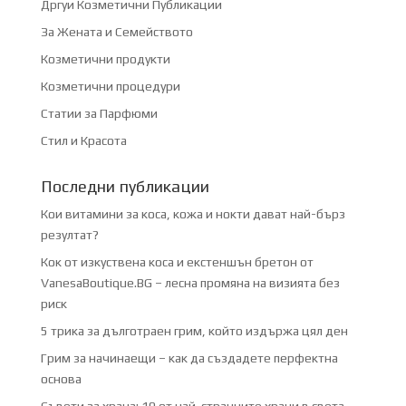
Дргуи Козметични Публикации
За Жената и Семейството
Козметични продукти
Козметични процедури
Статии за Парфюми
Стил и Красота
Последни публикации
Кои витамини за коса, кожа и нокти дават най-бърз
резултат?
Кок от изкуствена коса и екстеншън бретон от
VanesaBoutique.BG – лесна промяна на визията без
риск
5 трика за дълготраен грим, който издържа цял ден
Грим за начинаещи – как да създадете перфектна
основа