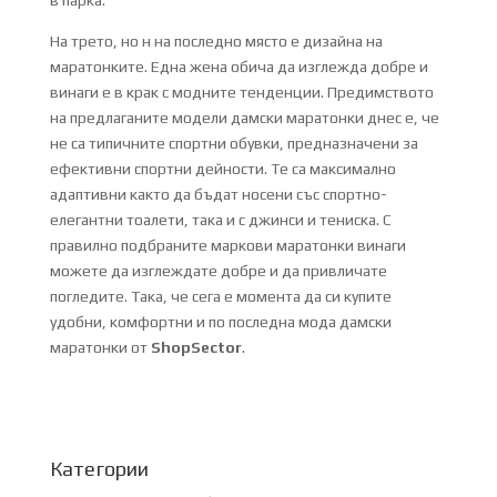
в парка.
На трето, но н на последно място е дизайна на
маратонките. Една жена обича да изглежда добре и
винаги е в крак с модните тенденции. Предимството
на предлаганите модели дамски маратонки днес е, че
не са типичните спортни обувки, предназначени за
ефективни спортни дейности. Те са максимално
адаптивни както да бъдат носени със спортно-
елегантни тоалети, така и с джинси и тениска. С
правилно подбраните маркови маратонки винаги
можете да изглеждате добре и да привличате
погледите. Така, че сега е момента да си купите
удобни, комфортни и по последна мода дамски
маратонки от
ShopSector
.
Категории