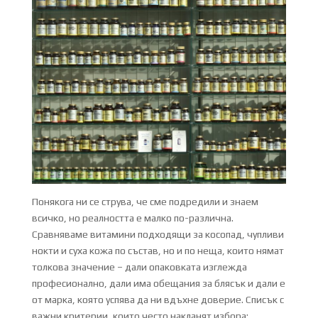
Понякога ни се струва, че сме подредили и знаем
всичко, но реалността е малко по-различна.
Сравняваме витамини подходящи за косопад, чупливи
нокти и суха кожа по състав, но и по неща, които нямат
толкова значение – дали опаковката изглежда
професионално, дали има обещания за блясък и дали е
от марка, която успява да ни вдъхне доверие. Списък с
важни критерии, които често накланят избора: