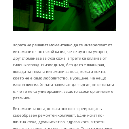
Хората не решават моментално да се интересуват от
витамините, но някой казва, че се чувства уморен,
друг споменава за суха кожа, а трети се оплаква от
силен косопад. И изведнъж, без да го е планирал,
попада на темата витамини за коса, кожа и нокти,
което не е само любопитство, а усещане, че нещо
важно липсва. Хората започват да търсят, но истината
е, че те не са универсални, защото всеки организъм е
различен.
Витамини за коса, кожа и нокти се превръщат в
своеобразен ремонтен комплект. Едни искат по-
плътна кожа, други искат по-здрава коса, а трети
просто се надяват да оправят нещо. Тези хранителни