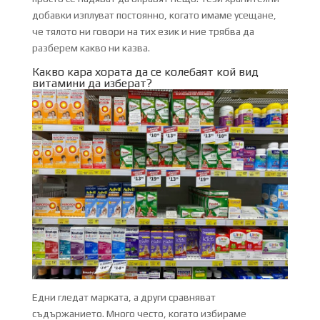
добавки изплуват постоянно, когато имаме усещане,
че тялото ни говори на тих език и ние трябва да
разберем какво ни казва.
Какво кара хората да се колебаят кой вид
витамини да изберат?
Едни гледат марката, а други сравняват
съдържанието. Много често, когато избираме