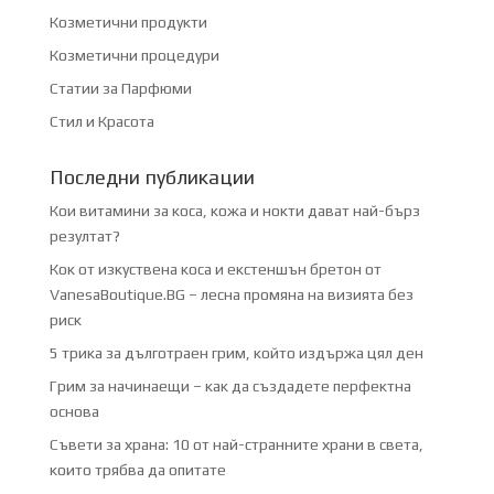
Козметични продукти
Козметични процедури
Статии за Парфюми
Стил и Красота
Последни публикации
Кои витамини за коса, кожа и нокти дават най-бърз
резултат?
Кок от изкуствена коса и екстеншън бретон от
VanesaBoutique.BG – лесна промяна на визията без
риск
5 трика за дълготраен грим, който издържа цял ден
Грим за начинаещи – как да създадете перфектна
основа
Съвети за храна: 10 от най-странните храни в света,
които трябва да опитате