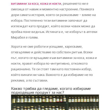
витамини за коса, кожа и нокти
, решението ни е
смесица от навик и моментно настроение. Понякога
дори самата история, която си разказваме – влияе на
избора. Постепенно тези витамини започват да
изглеждат като продукт, който всеки човек може да
пробва поне веднъж. Истината е, че изборът в аптеки
Мирабел е голям.
Хората не сме роботи и усещаме, харесваме,
отхвърляме и действаме по собствен ритъм. Всеки
път, когато се връщаме към витамини за коса, кожа и
нокти, правят избора по-интуитивно, отколкото
рационално. Те си стоят там като постоянен избор,
който винаги ни чака. Важното е да избираме не по
реклама, а по съставки.
Какво трябва да гледаме, когато избираме
подходящия продукт за нас?