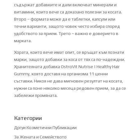
съдържат добавките и дали включват минерали и
витамини, които вече са доказано полезни за косата.
Второ – формата може да е таблетки, капсули или
течни варианти, защото човек често избира според
удобството за прием. Трето – важно е доверието в
марката.
Хората, които вече имат опит, се връщат към познати
марки, защото добавки за коса от тях са по-надеждни.
Хранителната добавка OstroVit Nutrise | Healthy Hair
Gummy, която доставя на организма 11 ценни
съставки. Никоя не дава мигновен резултат на косата,
нужни са поне няколко месеца редовен прием, за да се
забележи промяната.
Категории
Дргуи Козметични Публикации
За Жената и Семейството