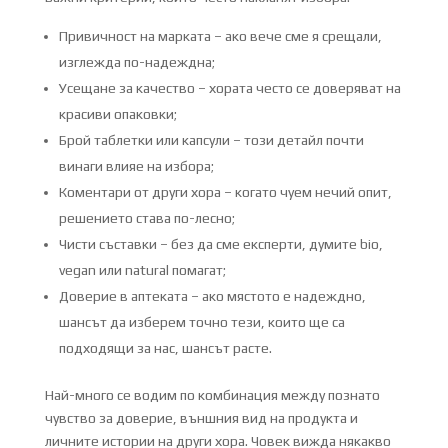
Привичност на марката – ако вече сме я срещали,
изглежда по-надеждна;
Усещане за качество – хората често се доверяват на
красиви опаковки;
Брой таблетки или капсули – този детайл почти
винаги влияе на избора;
Коментари от други хора – когато чуем нечий опит,
решението става по-лесно;
Чисти съставки – без да сме експерти, думите bio,
vegan или natural помагат;
Доверие в аптеката – ако мястото е надеждно,
шансът да изберем точно тези, които ще са
подходящи за нас, шансът расте.
Най-много се водим по комбинация между познато
чувство за доверие, външния вид на продукта и
личните истории на други хора. Човек вижда някакво