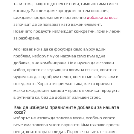
тази тема, защото до нея се стига, само ако има силен
косопад. Разглеждаме продукти, четем описания,
виждаме предложения и постепенно
добавки за коса
започват да се появяват като важен елемент.
Повечето продукти изглеждат конкретни, ясни и лесни
за разбиране.
Ако човек иска да се фокусира само върху един
проблем, изборът му се насочва само към една
добавка, а не комбинирана. Не е нужно да е сложен
избор, просто е следващата логична стъпка, когато се
чудим как да подобрим нещо, което сме забелязали в
огледалото. Хората ги приемат така, както приемат
малки ежедневни навици – просто включват продукта
в рутината си, без да добавят излишен стрес.
Как да изберем правилните добавки за нашата
коса?
Изборът не изглежда толкова лесен, особено когато
вече има толкова много варианти. Има няколко прости
неща, които хората гледат. Първо е съставът – какво