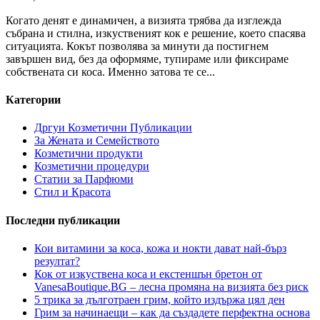
Когато денят е динамичен, а визията трябва да изглежда
събрана и стилна, изкуственият кок е решение, което спасява
ситуацията. Кокът позволява за минути да постигнем
завършен вид, без да оформяме, тупираме или фиксираме
собствената си коса. Именно затова те се...
Категории
Дргуи Козметични Публикации
За Жената и Семейството
Козметични продукти
Козметични процедури
Статии за Парфюми
Стил и Красота
Последни публикации
Кои витамини за коса, кожа и нокти дават най-бърз
резултат?
Кок от изкуствена коса и екстеншън бретон от
VanesaBoutique.BG – лесна промяна на визията без риск
5 трика за дълготраен грим, който издържа цял ден
Грим за начинаещи – как да създадете перфектна основа