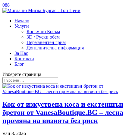
088
Начало
Услуги
Косъм по Косъм
3D / Руски обем
Перманентен грим
Допълнителна информация
За Нас
Контакти
Блог
Изберете страница
Кок от изкуствена коса и екстеншън
бретон от VanesaBoutique.BG – лесна
промяна на визията без риск
май 8, 2026