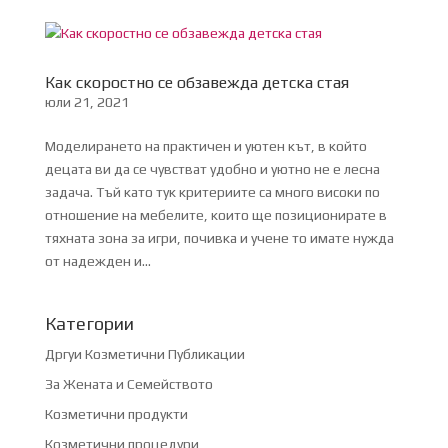
Как скоростно се обзавежда детска стая
юли 21, 2021
Моделирането на практичен и уютен кът, в който
децата ви да се чувстват удобно и уютно не е лесна
задача. Тъй като тук критериите са много високи по
отношение на мебелите, които ще позиционирате в
тяхната зона за игри, почивка и учене то имате нужда
от надежден и...
Категории
Дргуи Козметични Публикации
За Жената и Семейството
Козметични продукти
Козметични процедури