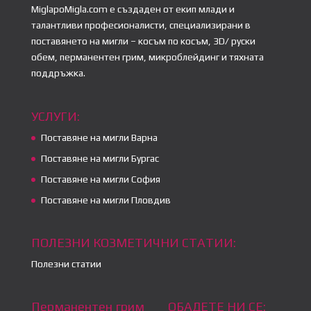
MiglapoMigla.com е създаден от екип млади и
талантливи професионалисти, специализирани в
поставянето на мигли – косъм по косъм, 3D/ руски
обем, перманентен грим, микроблейдинг и тяхната
поддръжка.
УСЛУГИ:
Поставяне на мигли Варна
Поставяне на мигли Бургас
Поставяне на мигли София
Поставяне на мигли Пловдив
ПОЛЕЗНИ КОЗМЕТИЧНИ СТАТИИ:
Полезни статии
Перманентен грим
ОБАДЕТЕ НИ СЕ: