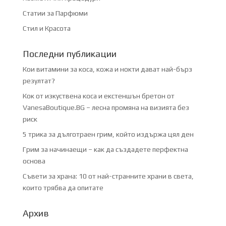
Статии за Парфюми
Стил и Красота
Последни публикации
Кои витамини за коса, кожа и нокти дават най-бърз
резултат?
Кок от изкуствена коса и екстеншън бретон от
VanesaBoutique.BG – лесна промяна на визията без
риск
5 трика за дълготраен грим, който издържа цял ден
Грим за начинаещи – как да създадете перфектна
основа
Съвети за храна: 10 от най-странните храни в света,
които трябва да опитате
Архив