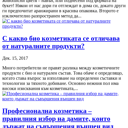
живописни цветя – навън, или поднесени под формата на
букет! Някои от нас дори ги отглеждат в дома си, докато други
ги предпочитат аранжирани в красива опаковка. Второто е
изключително разпространен метод да...
С какво био козметиката се отличава
от натуралните продукти?
Дек. 15, 2017
Много потребители не правят разлика между козметичните
продукти с био и натурален състав. Това обаче е определящо,
когато става въпрос за използване на определени съставки и
технологии за тяхното добиване. Основно нежния пол има
високи изисквания към козметиката,...
Професионална козметика –
правилния избор на дамите, които
държат на съвършения външен вид