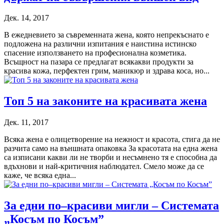
Дек. 14, 2017
В ежедневието за съвременната жена, която непрекъснато е
подложена на различни изпитания е наистина истинско
спасение използването на професионална козметика.
Всъщност на пазара се предлагат всякакви продукти за
красива кожа, перфектен грим, маникюр и здрава коса, но...
Топ 5 на законите на красивата жена
Дек. 11, 2017
Всяка жена е олицетворение на нежност и красота, стига да не
разчита само на външната опаковка За красотата на една жена
са изписани какви ли не творби и несъмнено тя е способна да
вдъхнови и най-критичния наблюдател. Смело може да се
каже, че всяка една...
За едни по–красиви мигли – Системата
„Косъм по Косъм”