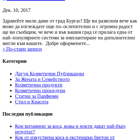
Дек. 10, 2017
Здравейте мили дами от град Бургас! Ще ви разясним вече как
може да изглеждате още по–ослепителни и с огромна радост
ще ви съобщим, че вече и във вашия град се прилага една от
най–популярните системи за имплантиране на допълнителни
мигли към вашите. Добре оформените...
« По-стари записи
Категории
Дргуи Козметични Публикации
За Жената и Семейството
Козметични продукти
Козметични процедури
Статии за Парфюми
Стил и Красота
Последни публикации
Кои витамини за коса, кожа и нокти дават най-бърз
резултат?
Кок от изкуствена коса и екстеншън бретон от