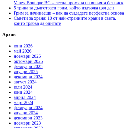
VanesaBoutique.BG – лесна промяна на визията без риск
5 трика за дълготраен грим, който издържа цял ден
Грим за начинаещи – как да създадете перфектна основа
Съвети за храна: 10 от най-странните храни в света,
които трябва да опитате
Архив
юни 2026
май 2026
ноември 2025
октомври 2025
февруари 2025
януари 2025
декември 2024
август 2024
юли 2024
юни 2024
април 2024
март 2024
февруари 2024
януари 2024
декември 2023
ноември 2023