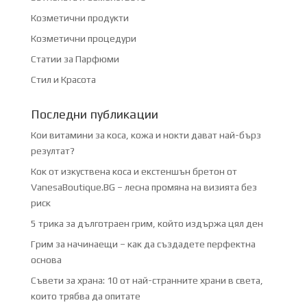
Козметични продукти
Козметични процедури
Статии за Парфюми
Стил и Красота
Последни публикации
Кои витамини за коса, кожа и нокти дават най-бърз
резултат?
Кок от изкуствена коса и екстеншън бретон от
VanesaBoutique.BG – лесна промяна на визията без
риск
5 трика за дълготраен грим, който издържа цял ден
Грим за начинаещи – как да създадете перфектна
основа
Съвети за храна: 10 от най-странните храни в света,
които трябва да опитате