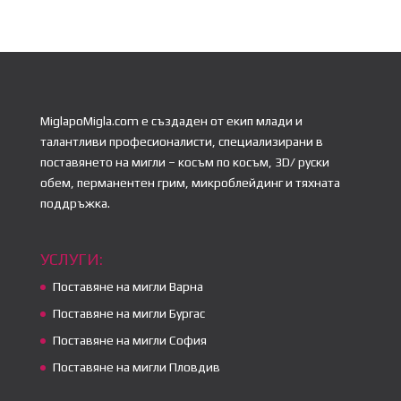
MiglapoMigla.com е създаден от екип млади и
талантливи професионалисти, специализирани в
поставянето на мигли – косъм по косъм, 3D/ руски
обем, перманентен грим, микроблейдинг и тяхната
поддръжка.
УСЛУГИ:
Поставяне на мигли Варна
Поставяне на мигли Бургас
Поставяне на мигли София
Поставяне на мигли Пловдив