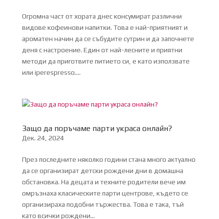
Огромна част от хората днес консумират различни
видове кофеинови напитки. Това е най-приятният и
ароматен начин да се събудите сутрин и да започнете
деня с настроение. Един от най-лесните и приятни
методи да приготвите питието си, е като използвате
или iperespresso....
Защо да поръчаме парти украса онлайн?
Дек. 24, 2024
През последните няколко години стана много актуално
да се организират детски рождени дни в домашна
обстановка. На децата и техните родители вече им
омръзнаха класическите парти центрове, където се
организираха подобни тържества. Това е така, тъй
като всички рождени...