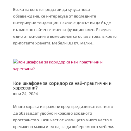
Всеки на когото предстои да купува ново
обзавеждане, се интересува от последните
интериорни тенденции. Важно е домът ви да бъде
възможно най-естетичен и функционален. В случая
едно от основните помещения си остава това, в което
приготвяте храната. Мебели ВЕНУС малки...
Кои шкафове за коридор са най-практични и
харесвани?
юни 24, 2024
Много хора са изправени пред предизвикателството
да обзаведат удобно и красиво входното
пространство. Тази част от жилището много често е
прекалено малка и тясна, за да побере много мебели.