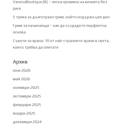
VanesaBoutique.BG – лесна промяна на визията без
риск
5 трика за дълготраен грим, който издържа цял ден
Грим за начинаещи – как да създадете перфектна
основа
Съвети за храна: 10 от най-странните храни в света,
които трябва да опитате
Архив
юни 2026
май 2026
ноември 2025
октомври 2025
февруари 2025
януари 2025
декември 2024