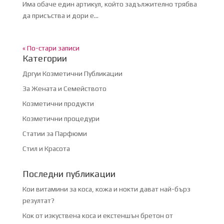
Има обаче един артикул, който задължително трябва
да присъства и дори е...
« По-стари записи
Категории
Дргуи Козметични Публикации
За Жената и Семейството
Козметични продукти
Козметични процедури
Статии за Парфюми
Стил и Красота
Последни публикации
Кои витамини за коса, кожа и нокти дават най-бърз
резултат?
Кок от изкуствена коса и екстеншън бретон от