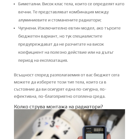
Биметални. Висок клас тела, които се определят като
вечни. Те представляват комбинация между
алуминиевите и стоманените радиатори;
Чугунени. Изключително евтин модел, ако търсите
бюджетен вариант, но тук специалистите
предупреждават да не разчитате на висок
коефициент на полезно действие или на дълъг
период на експлоатация.
Всъщност според разполагаемия от вас бюджет сега
можете да изберете този тип тела, които са в
състояние да ви осигурят една по-сигурна, по-
ефективна, по-благоприятно отоплена среда.
Колко струва монтажа на радиатори?