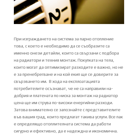
При изграждането на система за парно отопление
това, с което е необходимо да се съобразите са
именно онези детайли, които са свързани с подбора
на радиатори и техния монтаж. Покупката на тела,
които могат да оптимизират разходите е важно, но не
е за пренебрегване и на кой екип ще се доверите за
свързването им. В хода на експлоатацията
потребителите осъзнават, че не са направили на-
добрия и платената по ниска за монтаж на радиатор
цена ще им струва по-високи енергийни разходи.
Затова внимателно се запознайте с представителите
във вашия град, които предлагат такива услуги. Все пак
е определящо отоплителната система да работи
сигурно и ефективно, да е надеждна и икономична.