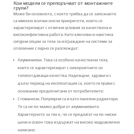
Кои модели се препоръчват от монтажните
групи?
Може би основното, с което трябва да се запознаете
са именно всички онези приоритети, които се
характеризират с отлични условия за качествена и
високоефективна работа. Като ключови и наистина
сигурни опции за тела за изграждане на системи за
отопление с парно се разглеждат:
Алуминиеви. Това са особено качествени тела,
които се характеризират с невероятните си
топлоотдаващи качества. Надеждни, здрави и с
дълъг период на експлоатация са, което ги прави с
основание предпочитани от потребителите;
Стоманени. Популярни са и като панелни радиатори.
Те са не по-малко добри от алуминиевите.
Характерното за тях е, че се предлагат на по-ниски
цени и освен това издържат на високо хидравлично
налягане;