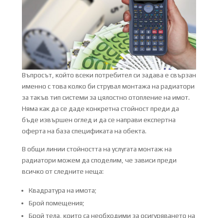
Въпросът, който всеки потребител си задава е свързан
именно с това колко би струвал монтажа на радиатори
за такъв тип системи за цялостно отопление на имот.
Няма как да се даде конкретна стойност преди да
бъде извършен оглед и да се направи експертна
оферта на база спецификата на обекта.
В общи линии стойността на услугата монтаж на
радиатори можем да споделим, че зависи преди
всичко от следните неща:
Квадратура на имота;
Брой помещения;
Брой тела, които са необходими за осигуряването на