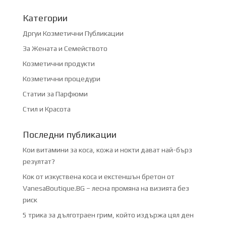
Категории
Дргуи Козметични Публикации
За Жената и Семейството
Козметични продукти
Козметични процедури
Статии за Парфюми
Стил и Красота
Последни публикации
Кои витамини за коса, кожа и нокти дават най-бърз
резултат?
Кок от изкуствена коса и екстеншън бретон от
VanesaBoutique.BG – лесна промяна на визията без
риск
5 трика за дълготраен грим, който издържа цял ден