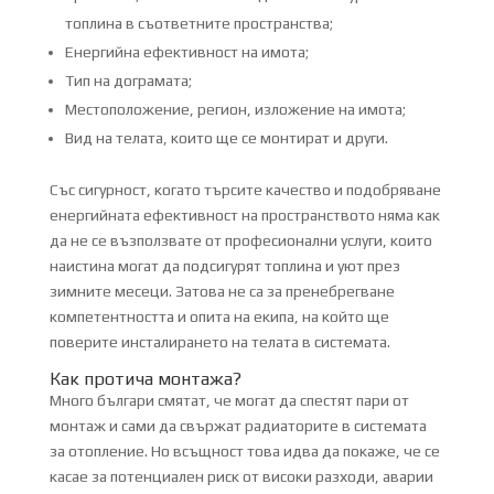
топлина в съответните пространства;
Енергийна ефективност на имота;
Тип на дограмата;
Местоположение, регион, изложение на имота;
Вид на телата, които ще се монтират и други.
Със сигурност, когато търсите качество и подобряване
енергийната ефективност на пространството няма как
да не се възползвате от професионални услуги, които
наистина могат да подсигурят топлина и уют през
зимните месеци. Затова не са за пренебрегване
компетентността и опита на екипа, на който ще
поверите инсталирането на телата в системата.
Как протича монтажа?
Много българи смятат, че могат да спестят пари от
монтаж и сами да свържат радиаторите в системата
за отопление. Но всъщност това идва да покаже, че се
касае за потенциален риск от високи разходи, аварии