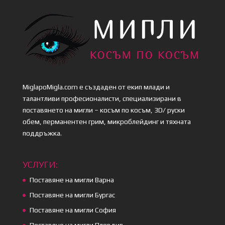
MiglapoMigla.com е създаден от екип млади и
талантливи професионалисти, специализирани в
поставянето на мигли – косъм по косъм, 3D/ руски
обем, перманентен грим, микроблейдинг и тяхната
поддръжка.
УСЛУГИ:
Поставяне на мигли Варна
Поставяне на мигли Бургас
Поставяне на мигли София
Поставяне на мигли Пловдив