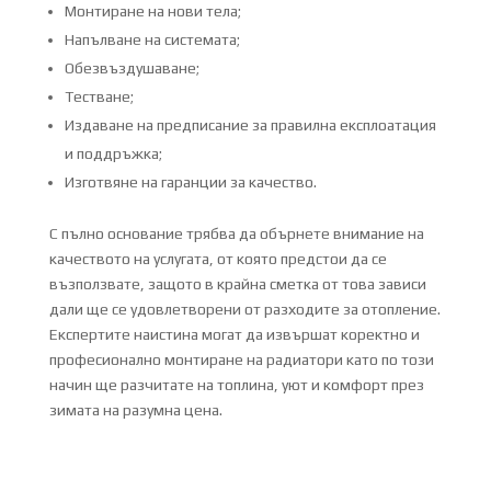
Монтиране на нови тела;
Напълване на системата;
Обезвъздушаване;
Тестване;
Издаване на предписание за правилна експлоатация
и поддръжка;
Изготвяне на гаранции за качество.
С пълно основание трябва да обърнете внимание на
качеството на услугата, от която предстои да се
възползвате, защото в крайна сметка от това зависи
дали ще се удовлетворени от разходите за отопление.
Експертите наистина могат да извършат коректно и
професионално монтиране на радиатори като по този
начин ще разчитате на топлина, уют и комфорт през
зимата на разумна цена.