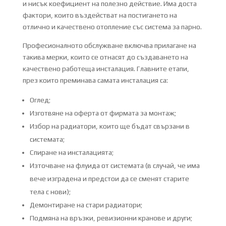
и нисък коефициент на полезно действие. Има доста
фактори, които въздействат на постигането на
отлично и качествено отопление със система за парно.
Професионалното обслужване включва прилагане на
такива мерки, които се отнасят до създаването на
качествено работеща инсталация. Главните етапи,
през които преминава самата инсталация са:
Оглед;
Изготвяне на оферта от фирмата за монтаж;
Избор на радиатори, които ще бъдат свързани в
системата;
Спиране на инсталацията;
Източване на флуида от системата (в случай, че има
вече изградена и предстои да се сменят старите
тела с нови);
Демонтиране на стари радиатори;
Подмяна на връзки, ревизионни кранове и други;