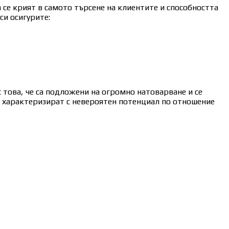
 се крият в самото търсене на клиентите и способността
си осигурите:
 това, че са подложени на огромно натоварване и се
се характеризират с невероятен потенциал по отношение