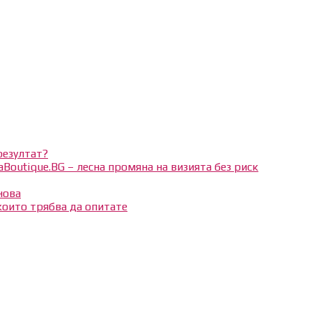
резултат?
aBoutique.BG – лесна промяна на визията без риск
нова
 които трябва да опитате