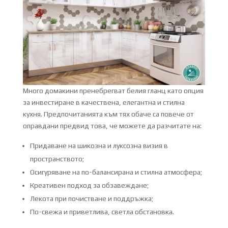
Много домакини пренебрегват белия гланц като опция
за инвестиране в качествена, елегантна и стилна
кухня. Предпочитанията към тях обаче са повече от
оправдани предвид това, че можете да разчитате на:
Придаване на шикозна и луксозна визия в
пространството;
Осигуряване на по-балансирана и стилна атмосфера;
Креативен подход за обзавеждане;
Лекота при почистване и поддръжка;
По-свежа и приветлива, светла обстановка.