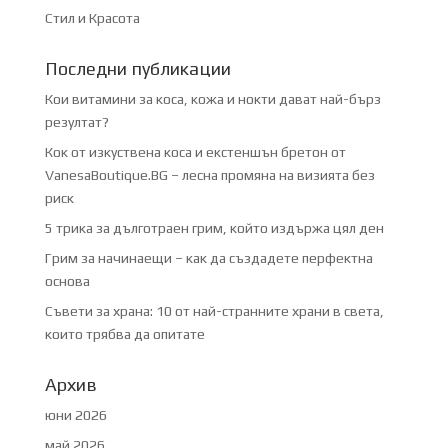
Стил и Красота
Последни публикации
Кои витамини за коса, кожа и нокти дават най-бърз
резултат?
Кок от изкуствена коса и екстеншън бретон от
VanesaBoutique.BG – лесна промяна на визията без
риск
5 трика за дълготраен грим, който издържа цял ден
Грим за начинаещи – как да създадете перфектна
основа
Съвети за храна: 10 от най-странните храни в света,
които трябва да опитате
Архив
юни 2026
май 2026