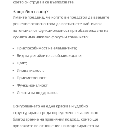
което си струва а се възползвате.
Защо бял гланц?
Имайте предвид, че когато ви предстои да вземете
решение относно това да постигнете най-висок
потенциал от функционалност при обзавеждане на
кухнята има няколко фокусни точки като:
Приспособимост на елементите;
Вид на детайлите за обзавеждане;
Цвят;
Иновативност;
Приемственост;
Функционалност;
Лекота на поддръжка.
Осигуряването на една красива и удобно
структурирана среда определено е възможно
благодарение на правилния подход, който ще
приложите по отношение на моделирането на