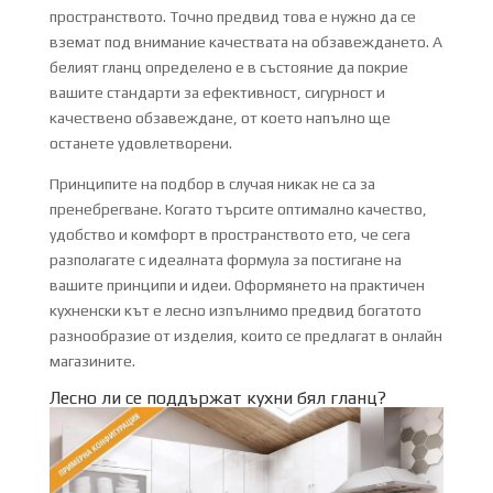
пространството. Точно предвид това е нужно да се
вземат под внимание качествата на обзавеждането. А
белият гланц определено е в състояние да покрие
вашите стандарти за ефективност, сигурност и
качествено обзавеждане, от което напълно ще
останете удовлетворени.
Принципите на подбор в случая никак не са за
пренебрегване. Когато търсите оптимално качество,
удобство и комфорт в пространството ето, че сега
разполагате с идеалната формула за постигане на
вашите принципи и идеи. Оформянето на практичен
кухненски кът е лесно изпълнимо предвид богатото
разнообразие от изделия, които се предлагат в онлайн
магазините.
Лесно ли се поддържат кухни бял гланц?