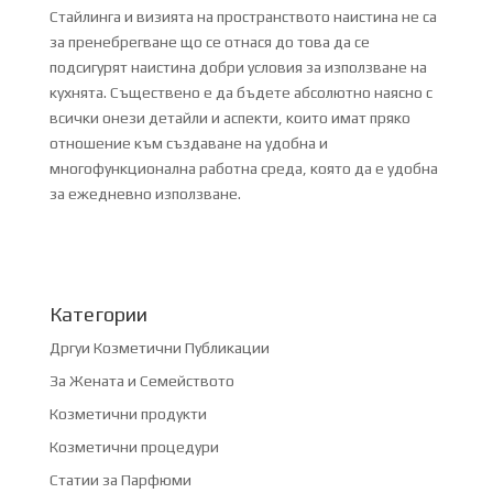
Стайлинга и визията на пространството наистина не са
за пренебрегване що се отнася до това да се
подсигурят наистина добри условия за използване на
кухнята. Съществено е да бъдете абсолютно наясно с
всички онези детайли и аспекти, които имат пряко
отношение към създаване на удобна и
многофункционална работна среда, която да е удобна
за ежедневно използване.
Категории
Дргуи Козметични Публикации
За Жената и Семейството
Козметични продукти
Козметични процедури
Статии за Парфюми