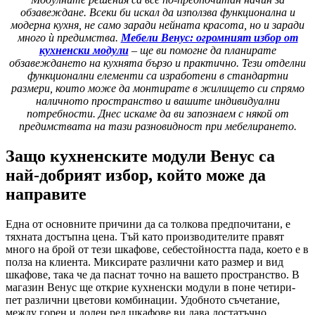
обзавеждане. Всеки би искал да използва функционална и
модерна кухня, не само заради нейната красота, но и заради
много ѝ предимства.
Мебели Венус: огромният избор от
кухненски модули
– ще ви помогне да планирате
обзавеждането на кухнята бързо и практично. Тези отделни
функционални елементи са изработени в стандартни
размери, които може да монтирате в жилището си спрямо
наличното пространство и вашите индивидуални
потребности. Днес искаме да ви запознаем с някой от
предимствата на тази разновидност при мебелирането.
Защо кухненските модули Венус са
най-добрият избор, който може да
направите
Една от основните причини да са толкова предпочитани, е
тяхната достъпна цена. Тъй като производителите правят
много на брой от тези шкафове, себестойността пада, което е в
полза на клиента. Миксирате различни като размер и вид
шкафове, така че да паснат точно на вашето пространство. В
магазин Венус ще открие кухненски модули в поне четири-
пет различни цветови комбинации. Удобното съчетание,
между горен и долен ред шкафове ви дава достатъчно