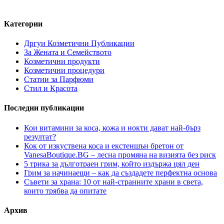
Категории
Дргуи Козметични Публикации
За Жената и Семейството
Козметични продукти
Козметични процедури
Статии за Парфюми
Стил и Красота
Последни публикации
Кои витамини за коса, кожа и нокти дават най-бърз
резултат?
Кок от изкуствена коса и екстеншън бретон от
VanesaBoutique.BG – лесна промяна на визията без риск
5 трика за дълготраен грим, който издържа цял ден
Грим за начинаещи – как да създадете перфектна основа
Съвети за храна: 10 от най-странните храни в света,
които трябва да опитате
Архив