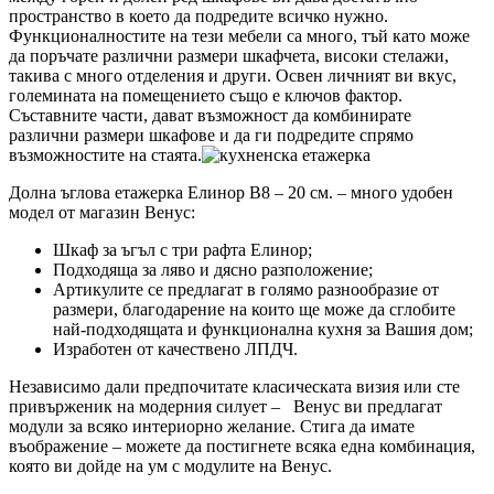
пространство в което да подредите всичко нужно.
Функционалностите на тези мебели са много, тъй като може
да поръчате различни размери шкафчета, високи стелажи,
такива с много отделения и други. Освен личният ви вкус,
големината на помещението също е ключов фактор.
Съставните части, дават възможност да комбинирате
различни размери шкафове и да ги подредите спрямо
възможностите на стаята.
Долна ъглова етажерка Елинор В8 – 20 см. – много удобен
модел от магазин Венус:
Шкаф за ъгъл с три рафта Елинор;
Подходяща за ляво и дясно разположение;
Артикулите се предлагат в голямо разнообразие от
размери, благодарение на които ще може да сглобите
най-подходящата и функционална кухня за Вашия дом;
Изработен от качествено ЛПДЧ.
Независимо дали предпочитате класическата визия или сте
привърженик на модерния силует – Венус ви предлагат
модули за всяко интериорно желание. Стига да имате
въображение – можете да постигнете всяка една комбинация,
която ви дойде на ум с модулите на Венус.