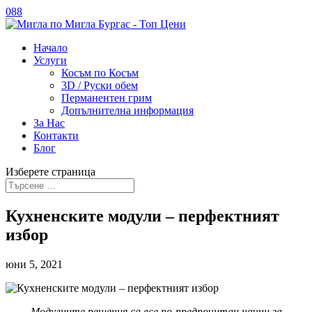
088
Начало
Услуги
Косъм по Косъм
3D / Руски обем
Перманентен грим
Допълнителна информация
За Нас
Контакти
Блог
Изберете страница
Кухненските модули – перфектният
избор
юни 5, 2021
Модулните решения са все по-предпочитан начин за