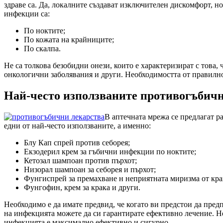
здраве са. Да, локалните създават изключителен дискомфорт, 
инфекции са:
По ноктите;
По кожата на крайниците;
По скалпа.
Не са толкова безобидни онези, които е характеризират с тов
онкологични заболявания и други. Необходимостта от правилно
Най-често използваните противогъбичн
В аптечната мрежа се предлагат р
едни от най-често използваните, а именно:
Блу Кап спрей против себорея;
Екзодерил крем за гъбични инфекции по ноктите;
Кетозал шампоан против пърхот;
Низорал шампоан за себорея и пърхот;
Фунгиспрей за премахване н неприятната миризма от кра
Фунгофин, крем за крака и други.
Необходимо е да имате предвид, че когато ви предстои да пред
на инфекцията можете да си гарантирате ефективно лечение. Не
инфекцията е максимално ефективно и сигурно.