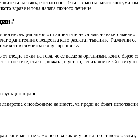
ките са навсякъде около нас. Те са в храната, която консумираме
шкото здраве и това налага тяхното лечение.
ции?
ъбична инфекция някои от пациентите не са наясно какво именно 
чат хранителните вещества като разлагат тъканите. Различни са 
ги живеят в симбиоза с друг организъм.
от гледна точка на това, че се касае за организми, които бързо 
ягат ноктите, скалпа, кожата, в устата, гениталиите. Със сигурн
то функциониране.
екарства е необходимо да знаете, че преди да бъдат използвани 
граничават не само по това какви участъци от тялото засягат, н