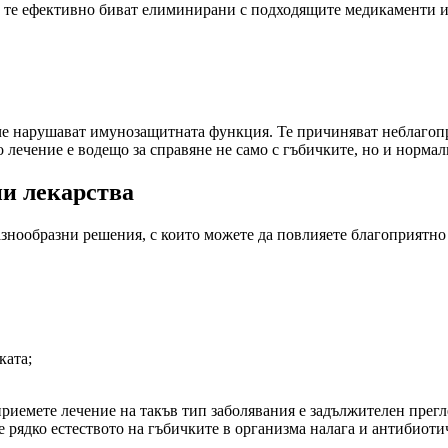
но те ефективно биват елиминирани с подходящите медикаменти 
а, че нарушават имунозащитната функция. Те причиняват неблаго
 лечение е водещо за справяне не само с гъбичките, но и норма
и лекарства
азнообразни решения, с които можете да повлияете благоприятно 
ката;
приемете лечение на такъв тип заболявания е задължителен прегле
 рядко естеството на гъбичките в организма налага и антибиотич