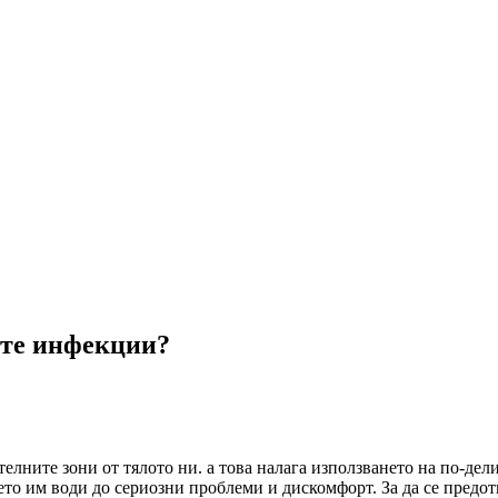
ите инфекции?
елните зони от тялото ни. а това налага използването на по-дел
то им води до сериозни проблеми и дискомфорт. За да се предот