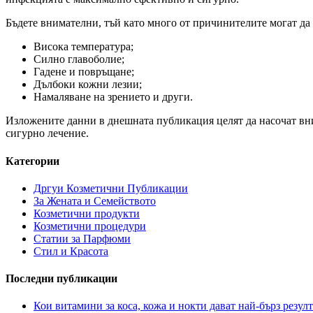
Бъдете внимателни, тъй като много от причинителите могат да
Висока температура;
Силно главоболие;
Гадене и повръщане;
Дълбоки кожни лезии;
Намаляване на зрението и други.
Изложените данни в днешната публикация целят да насочат вним
сигурно лечение.
Категории
Дргуи Козметични Публикации
За Жената и Семейството
Козметични продукти
Козметични процедури
Статии за Парфюми
Стил и Красота
Последни публикации
Кои витамини за коса, кожа и нокти дават най-бърз резулт