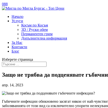
088
Начало
Услуги
Косъм по Косъм
3D / Руски обем
Перманентен грим
Допълнителна информация
За Нас
Контакти
Блог
Изберете страница
Защо не трябва да подценявате гъбичн
апр. 14, 2023
Гъбичните инфекции обикновено засягат някои от най-чувствит
заболяванията от този вид са изключително упорити нелекуване