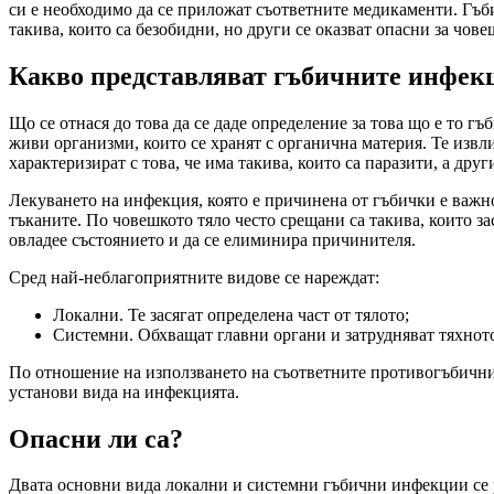
си е необходимо да се приложат съответните медикаменти. Гъбич
такива, които са безобидни, но други се оказват опасни за чове
Какво представляват гъбичните инфек
Що се отнася до това да се даде определение за това що е то г
живи организми, които се хранят с органична материя. Те извли
характеризират с това, че има такива, които са паразити, а дру
Лекуването на инфекция, която е причинена от гъбички е важно 
тъканите. По човешкото тяло често срещани са такива, които зас
овладее състоянието и да се елиминира причинителя.
Сред най-неблагоприятните видове се нареждат:
Локални. Те засягат определена част от тялото;
Системни. Обхващат главни органи и затрудняват тяхно
По отношение на използването на съответните противогъбични л
установи вида на инфекцията.
Опасни ли са?
Двата основни вида локални и системни гъбични инфекции се раз