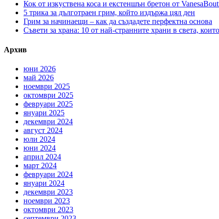
Кок от изкуствена коса и екстеншън бретон от VanesaBout
5 трика за дълготраен грим, който издържа цял ден
Грим за начинаещи – как да създадете перфектна основа
Съвети за храна: 10 от най-странните храни в света, коит
Архив
юни 2026
май 2026
ноември 2025
октомври 2025
февруари 2025
януари 2025
декември 2024
август 2024
юли 2024
юни 2024
април 2024
март 2024
февруари 2024
януари 2024
декември 2023
ноември 2023
октомври 2023
септември 2023