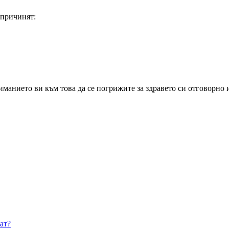
 причинят:
анието ви към това да се погрижите за здравето си отговорно и 
ат?