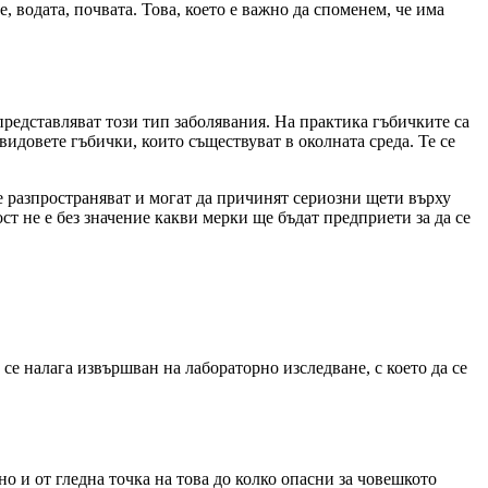
, водата, почвата. Това, което е важно да споменем, че има
представляват този тип заболявания. На практика гъбичките са
видовете гъбички, които съществуват в околната среда. Те се
се разпространяват и могат да причинят сериозни щети върху
ост не е без значение какви мерки ще бъдат предприети за да се
се налага извършван на лабораторно изследване, с което да се
о и от гледна точка на това до колко опасни за човешкото