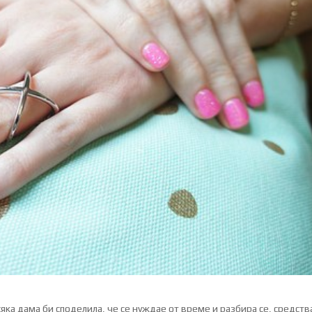
а дама би споделила, че се нуждае от време и разбира се, средств