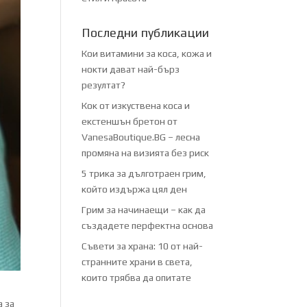
Последни публикации
Кои витамини за коса, кожа и
нокти дават най-бърз
резултат?
Кок от изкуствена коса и
екстеншън бретон от
VanesaBoutique.BG – лесна
промяна на визията без риск
5 трика за дълготраен грим,
който издържа цял ден
Грим за начинаещи – как да
създадете перфектна основа
Съвети за храна: 10 от най-
странните храни в света,
които трябва да опитате
а за