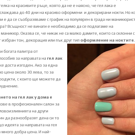
лка на красивите ръце, която да не е наясно, че гел лака е
слаждава до 40 дни на красиво оформени и декорирани нокти. Но к
и е да се съобразяваме с график на популярен в града ни маникюрист
а? Всъщност не винаги е необходимо да се подлагаме на
аникюр. Оказва се, че никак не са малко дамите, които са склонни 
т избран тон, декорация или пък друг тип
оформление на ноктите
.
и богата палитра от
особия за направата на
гел лак
же доста изгоден. Ако за една
 цена около 30 лева, то за
родукти, с които ще можете да
руднение.
нето на гел лак у дома е
сове в професионален салон за
словоизлиянията на други
чин да разнообразят дена си то
о идеята за направата на гел
а много добра цена. И най-