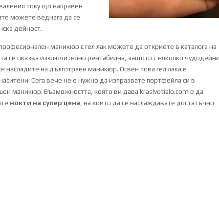
зваления току що направен
ите можете веднага да се
нска дейност.
 професионален маникюр с гел лак можете да откриете в каталога на
ята се оказва изключително рентабилна, защото с няколко чудодейн
е насладите на дълготраен маникюр. Освен това гел лака е
наситени. Сега вече не е нужно да изпразвате портфейла си в
шен маникюр. Възможността, която ви дава krasivotialo.com е да
ите
нокти на супер цена
, на които да се наслаждавате достатъчно