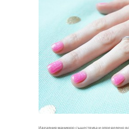
Идеалния маникюр съществува и определено всяк