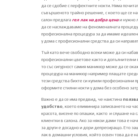
да се сдобие с перфектните нокти. Няма почитате
съвършеното трайно решение, с което ще се на
салон предлага
гел лак на добра цена
и нужно л
да се наслаждаваме на феноменалната процедур
професионална процедура за да имаме идеален м
у дома с професионални средства да си направя
Тъй като вече свободно всеки може да си набав
професионални цветове както и допълнителни п
то със сигурност самия маникюр може да се ока
процедура на маникюр например плащате средно
тези средства бихте си купили професионални п
оформите стилни нокти у дома без особено зат
Важно е да се има предвид, че наистина
ползва
удобство
, което елиминира записването на ча
красота, висене по опашки, както и слушане на 
клиентки в салона. Ако за някои дами това е на
за други е досадно и дори депресиращо. Ето защ
лак в домашни условия, който освен това да е н