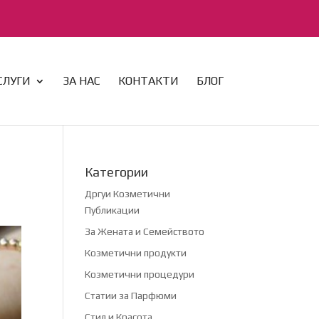
СЛУГИ
ЗА НАС
КОНТАКТИ
БЛОГ
Категории
Дргуи Козметични
Публикации
За Жената и Семейството
Козметични продукти
Козметични процедури
Статии за Парфюми
Стил и Красота