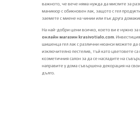
важното, че вече няма нужда да мислите за ра
маникюр с обикновен лак, защото с гел продукт
заемете с миене на чинии или пък друга домаки
На най-добри цени всичко, което ви е нужно за
онлайн магазин krasivotialo.com
. Инвестици
шишенца гел лак с различни нюанси можете да с
изключително пестелив, тъй като цветовете са 
козметичния салон за да се насладите на съвър
направите у дома съвършена декорация на сво
дълго.