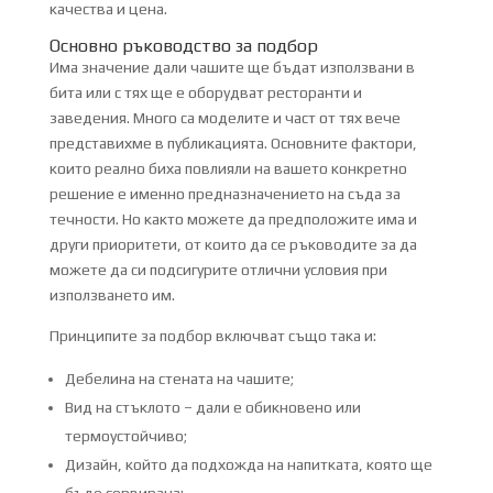
качества и цена.
Основно ръководство за подбор
Има значение дали чашите ще бъдат използвани в
бита или с тях ще е оборудват ресторанти и
заведения. Много са моделите и част от тях вече
представихме в публикацията. Основните фактори,
които реално биха повлияли на вашето конкретно
решение е именно предназначението на съда за
течности. Но както можете да предположите има и
други приоритети, от които да се ръководите за да
можете да си подсигурите отлични условия при
използването им.
Принципите за подбор включват също така и:
Дебелина на стената на чашите;
Вид на стъклото – дали е обикновено или
термоустойчиво;
Дизайн, който да подхожда на напитката, която ще
бъде сервирана;