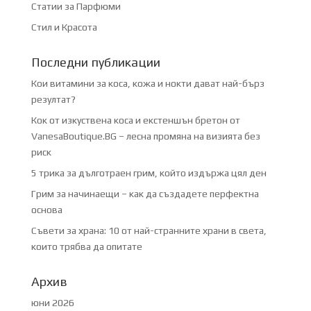
Статии за Парфюми
Стил и Красота
Последни публикации
Кои витамини за коса, кожа и нокти дават най-бърз
резултат?
Кок от изкуствена коса и екстеншън бретон от
VanesaBoutique.BG – лесна промяна на визията без
риск
5 трика за дълготраен грим, който издържа цял ден
Грим за начинаещи – как да създадете перфектна
основа
Съвети за храна: 10 от най-странните храни в света,
които трябва да опитате
Архив
юни 2026