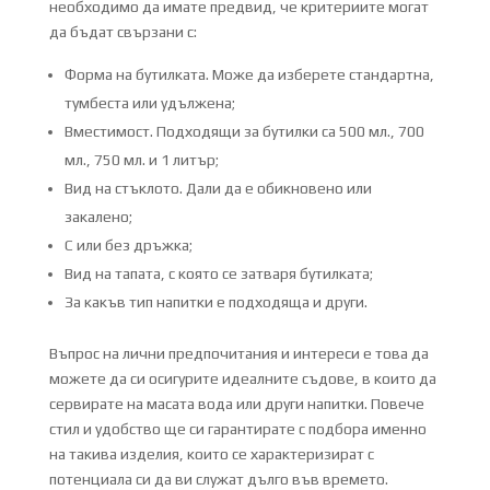
необходимо да имате предвид, че критериите могат
да бъдат свързани с:
Форма на бутилката. Може да изберете стандартна,
тумбеста или удължена;
Вместимост. Подходящи за бутилки са 500 мл., 700
мл., 750 мл. и 1 литър;
Вид на стъклото. Дали да е обикновено или
закалено;
С или без дръжка;
Вид на тапата, с която се затваря бутилката;
За какъв тип напитки е подходяща и други.
Въпрос на лични предпочитания и интереси е това да
можете да си осигурите идеалните съдове, в които да
сервирате на масата вода или други напитки. Повече
стил и удобство ще си гарантирате с подбора именно
на такива изделия, които се характеризират с
потенциала си да ви служат дълго във времето.