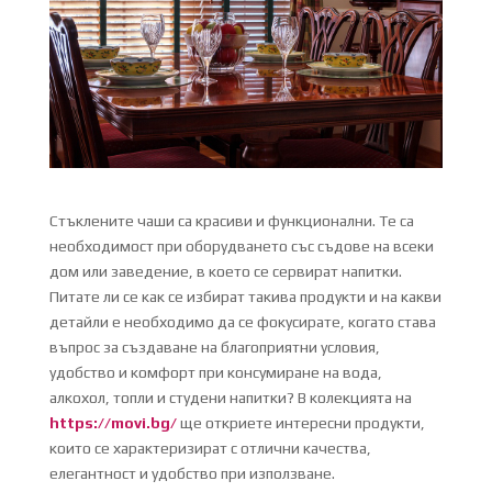
Стъклените чаши са красиви и функционални. Те са
необходимост при оборудването със съдове на всеки
дом или заведение, в което се сервират напитки.
Питате ли се как се избират такива продукти и на какви
детайли е необходимо да се фокусирате, когато става
въпрос за създаване на благоприятни условия,
удобство и комфорт при консумиране на вода,
алкохол, топли и студени напитки? В колекцията на
https://movi.bg/
ще откриете интересни продукти,
които се характеризират с отлични качества,
елегантност и удобство при използване.