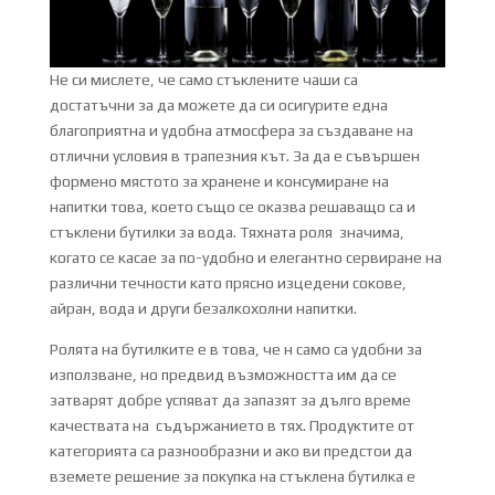
Не си мислете, че само стъклените чаши са
достатъчни за да можете да си осигурите една
благоприятна и удобна атмосфера за създаване на
отлични условия в трапезния кът. За да е съвършен
формено мястото за хранене и консумиране на
напитки това, което също се оказва решаващо са и
стъклени бутилки за вода. Тяхната роля значима,
когато се касае за по-удобно и елегантно сервиране на
различни течности като прясно изцедени сокове,
айран, вода и други безалкохолни напитки.
Ролята на бутилките е в това, че н само са удобни за
използване, но предвид възможността им да се
затварят добре успяват да запазят за дълго време
качествата на съдържанието в тях. Продуктите от
категорията са разнообразни и ако ви предстои да
вземете решение за покупка на стъклена бутилка е