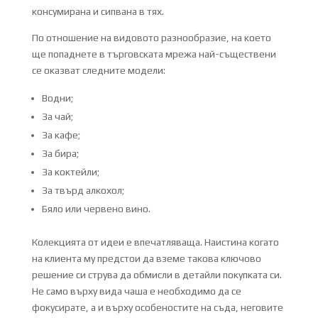
консумирана и сипвана в тях.
По отношение на видовото разнообразие, на което
ще попаднете в търговската мрежа най-съществени
се оказват следните модели:
Водни;
За чай;
За кафе;
За бира;
За коктейли;
За твърд алкохол;
Бяло или червено вино.
Колекцията от идеи е впечатляваща. Наистина когато
на клиента му предстои да вземе такова ключово
решение си струва да обмисли в детайли покупката си.
Не само върху вида чаша е необходимо да се
фокусирате, а и върху особеностите на съда, неговите