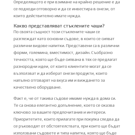
Определящото е при взимане на крайно решение е да
се подходи отговорно и да се инвестира в онези, от
които действително имате нужда.
Какво представляват стъклените чаши?
По своята същност този стъклените чаши се
разглеждат като основни съдове, в които се сипват
различни видове напитки. Представени са в различни
форми, големина, вместимост, дизайн. Съобразно
течността, която ще бъде сипвана в тях се предлагат
разнородни идеи, от които клиентите могат да се
възползват и да изберат онези продукти, които
напълно отговарят на вкуса им и виждането за
качествено оборудване.
Факт е, че от такива съдове имаме нужда в дома си.
Те са онова елегантно допълнение, което се оказва
ключово за вашите предпочитания и интереси.
Приоритетите, които прилагате при покупка следва да
се ръководят от обстоятелствата, при които ще бъдат
използвани съдовете и типа напитка, която ще бъде