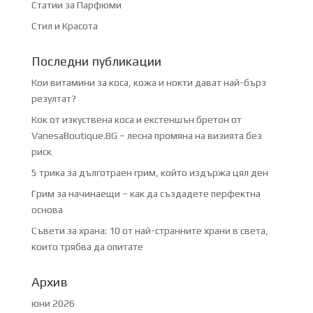
Статии за Парфюми
Стил и Красота
Последни публикации
Кои витамини за коса, кожа и нокти дават най-бърз
резултат?
Кок от изкуствена коса и екстеншън бретон от
VanesaBoutique.BG – лесна промяна на визията без
риск
5 трика за дълготраен грим, който издържа цял ден
Грим за начинаещи – как да създадете перфектна
основа
Съвети за храна: 10 от най-странните храни в света,
които трябва да опитате
Архив
юни 2026