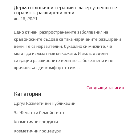
Дерматологични терапии с лазер успешно се
справят с разширени вени
ян. 16, 2021
Едно от най-разпространените заболявания на
кръвоносните съдове са така наречените разширени
вени. Те са изразителни, буквално си мислите, че
могат да излязат извън кожата. И ако в дадени
ситуации разширените вени не са болезнени и не
причиняват дискомфорт то има...
Следващи записи »
Категории
Дргуи Козметични Публикации
За Жената и Семейството
Козметични продукти
Козметични процедури