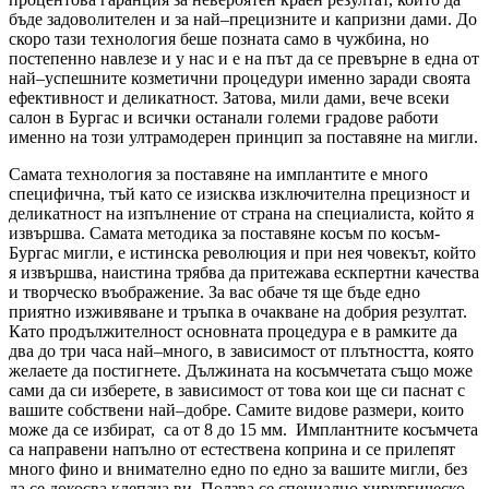
бъде задоволителен и за най–прецизните и капризни дами. До
скоро тази технология беше позната само в чужбина, но
постепенно навлезе и у нас и е на път да се превърне в една от
най–успешните козметични процедури именно заради своята
ефективност и деликатност. Затова, мили дами, вече всеки
салон в Бургас и всички останали големи градове работи
именно на този ултрамодерен принцип за поставяне на мигли.
Самата технология за поставяне на имплантите е много
специфична, тъй като се изисква изключителна прецизност и
деликатност на изпълнение от страна на специалиста, който я
извършва. Самата методика за поставяне косъм по косъм-
Бургас мигли, е истинска революция и при нея човекът, който
я извършва, наистина трябва да притежава ескпертни качества
и творческо въображение. За вас обаче тя ще бъде едно
приятно изживяване и тръпка в очакване на добрия резултат.
Като продължителност основната процедура е в рамките да
два до три часа най–много, в зависимост от плътността, която
желаете да постигнете. Дължината на косъмчетата също може
сами да си изберете, в зависимост от това кои ще си паснат с
вашите собствени най–добре. Самите видове размери, които
може да се избират, са от 8 до 15 мм. Имплантните косъмчета
са направени напълно от естествена коприна и се прилепят
много фино и внимателно едно по едно за вашите мигли, без
да се докосва клепача ви. Ползва се специално хирургическо