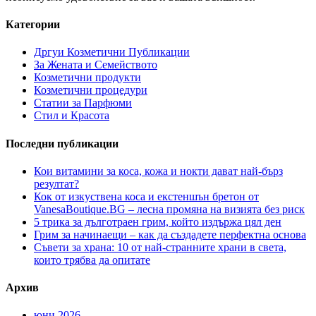
Категории
Дргуи Козметични Публикации
За Жената и Семейството
Козметични продукти
Козметични процедури
Статии за Парфюми
Стил и Красота
Последни публикации
Кои витамини за коса, кожа и нокти дават най-бърз
резултат?
Кок от изкуствена коса и екстеншън бретон от
VanesaBoutique.BG – лесна промяна на визията без риск
5 трика за дълготраен грим, който издържа цял ден
Грим за начинаещи – как да създадете перфектна основа
Съвети за храна: 10 от най-странните храни в света,
които трябва да опитате
Архив
юни 2026