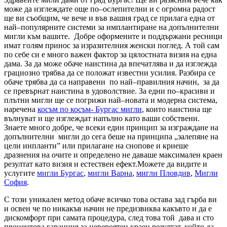
може да изглеждате още по–ослепителни и с огромна радост
ще ви съобщим, че вече и във вашия град се прилага една от
най–популярните системи за имплантиране на допълнителни
мигли към вашите. Добре оформените и поддържани ресници
имат голям принос за изразителния женски поглед. А той сам
по себе си е много важен фактор за цялостната визия на една
дама. За да може обаче наистина да впечатлява и да изглежда
грациозно трябва да се положат известни усилия. Разбира се
обаче трябва да са направени по най–правилния начин, за да
се превърнат наистина в удоволствие. За едни по–красиви и
плътни мигли ще се погрижи най–новата и модерна система,
наречена
косъм по косъм- Бургас мигли
, които наистина ще
вълнуват и ще изглеждат напълно като ваши собствени.
Знаете много добре, че всеки един принцип за изграждане на
допълнителни мигли до сега беше на принципа „залепяне на
цели инпланти” или прилагане на снопове и криеше
дразнения на очите и определено не даваше максимален краен
резултат като визия и естествен ефект.Можете да видите и
услугите
мигли Бургас
,
мигли Варна
,
мигли Пловдив
,
Мигли
София
.
С този уникален метод обаче всичко това остава зад гърба ви
и освен че по никакъв начин не предизвиква какъвто и да е
дискомфорт при самата процедура, след това той дава и сто
процентова гаранция за невероятен краен резултат, който да