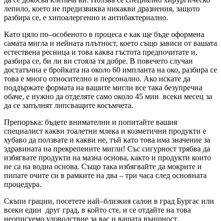
лепило, което не предизвиква никакви дразнения, защото
разбира се, е хипоалергенно и антибактериално.
Като цяло по–особеното в процеса е как ще бъде оформена
самата мигла и нейната плътност, което също зависи от вашата
естествена ресница и това каква гъстота предпочитате и,
разбира се, би ли ви стояла тя добре. В повечето случаи
достатъчна е бройката на около 60 импланта на око, разбира се
това е много относително и персонално. Ако искате да
поддържате формата на вашите мигли все така безупречна
обаче, е нужно да отделяте само около 45 мин всеки месец за
да се запълнят липсващите косъмчета.
Препоръка: бъдете внимателни и попитайте вашия
специалист какви тоалетни млека и козметични продукти е
хубаво да ползвате и какви не, тъй като това има значение за
здравината на прекрепените мигли! Със сигурност трябва да
избягвате продукти на мазна основа, както и продукти които
не са на водна основа. Също така избягвайте да мокрите и
пипате очите си в рамките на два – три часа след основната
процедура.
Скъпи грации, посетете най–близкия салон в град Бургас или
всеки един друг град, в който сте, и се отдайте на това
неописуемо удоволствие за вас и вашата външност.