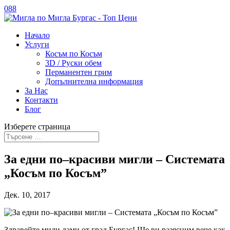
088
Начало
Услуги
Косъм по Косъм
3D / Руски обем
Перманентен грим
Допълнителна информация
За Нас
Контакти
Блог
Изберете страница
За едни по–красиви мигли – Системата
„Косъм по Косъм”
Дек. 10, 2017
Здравейте мили дами от град Бургас! Ще ви разясним вече как