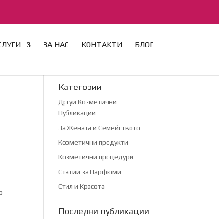
СЛУГИ
ЗА НАС
КОНТАКТИ
БЛОГ
и
Категории
Дргуи Козметични
Публикации
За Жената и Семейството
Козметични продукти
Козметични процедури
Статии за Парфюми
Стил и Красота
о
Последни публикации