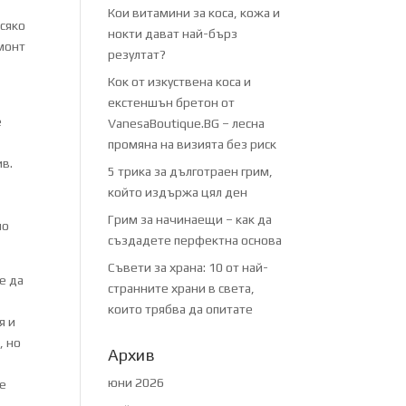
Кои витамини за коса, кожа и
всяко
нокти дават най-бърз
емонт
резултат?
Кок от изкуствена коса и
екстеншън бретон от
е
VanesaBoutique.BG – лесна
промяна на визията без риск
ив.
5 трика за дълготраен грим,
който издържа цял ден
Грим за начинаещи – как да
но
създадете перфектна основа
Съвети за храна: 10 от най-
е да
странните храни в света,
които трябва да опитате
я и
, но
Архив
юни 2026
те