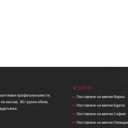
УСЛУГИ:
алантливи професионалисти,
Поставяне на мигли Варна
по косъм, 3D/ руски обем,
Поставяне на мигли Бургас
оддръжка.
Поставяне на мигли София
Поставяне на мигли Пловди