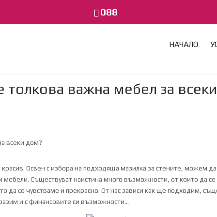
088
НАЧАЛО
У
е толкова важна мебел за всек
 красив. Освен с избора на подходяща мазилка за стените, можем да
и мебели. Съществуват наистина много възможности, от които да се
то да се чувстваме и прекрасно. От нас зависи как ще подходим, същ
образим и с финансовите си възможности…