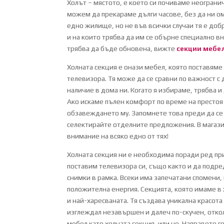
Холът – мястото, е което си почиваме неограни
можем да прекараме дълги часове, без да ни ом
едно жилище, но не във всички случаи тя е до
и на които трябва да им се обърне специално в
трябва да бъде обновена, вижте
секции мебе
Холната секция е онази мебел, която поставяме
телевизора. Тя може да се сравни по важност с
наличие в дома ни. Когато я избираме, трябва и 
Ако искаме пълен комфорт по време на престоя 
обзавеждането му. Запомнете това преди да се
селектирайте отделните предложения. В магази
внимание на всяко едно от тях!
Холната секция ни е необходима поради ред прич
поставим телевизора си, също както и да подре
снимки в рамка. Всеки има запечатани спомени, 
положителна енергия. Секцията, която имаме в 
и най-харесваната. Тя създава уникална красота
изглеждал незавършен и далеч по-скучен, отколк
мебел като холната секция, или не. Направете г