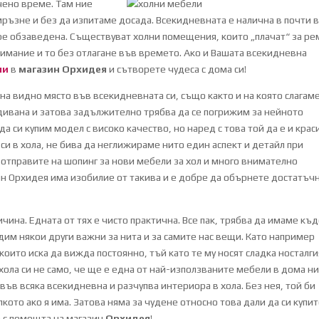
чено време. Там ние
ръзне и без да изпитаме досада. Всекидневната е налична в почти 
бре обзаведена. Съществуват холни помещения, които „плачат“ за р
нимание и то без отлагане във времето. Ако и Вашата всекидневна
ли
в
магазин Орхидея
и сътворете чудеса с дома си!
 на видно място във всекидневната си, също както и на която слагам
 дивана и затова задължително трябва да се погрижим за нейното
да си купим модел с високо качество, но наред с това той да е и крас
си в хола, не бива да неглижираме нито един аспект и детайл при
 отправите на шопинг за нови мебели за хол и много внимателно
н Орхидея има изобилие от такива и е добре да обърнете достатъч
ина. Едната от тях е чисто практична. Все пак, трябва да имаме къд
дим някои други важни за нита и за самите нас вещи. Като например
които иска да вижда постоянно, тъй като те му носят сладка носталги
хола си не само, че ще е една от най-използваните мебели в дома ни
 във всяка всекидневна и разчупва интериора в хола. Без нея, той би
ото ако я има. Затова няма за чудене относно това дали да си купи
о с помощта на магазин
Орхидея
!