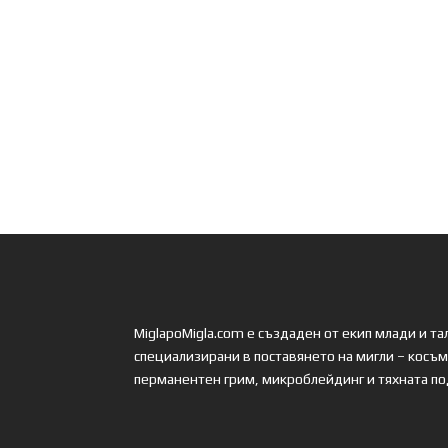
MiglapoMigla.com е създаден от екип млади и т
специализирани в поставянето на мигли – косъм 
перманентен грим, микроблейдинг и тяхната п