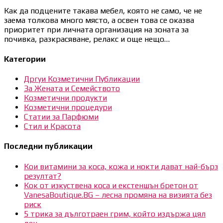
Как да подцените такава мебел, която не само, че не
заема толкова много място, а освен това се оказва
приоритет при личната организация на зоната за
почивка, разкрасяване, релакс и още нещо…
Категории
Дргуи Козметични Публикации
За Жената и Семейството
Козметични продукти
Козметични процедури
Статии за Парфюми
Стил и Красота
Последни публикации
Кои витамини за коса, кожа и нокти дават най-бърз
резултат?
Кок от изкуствена коса и екстеншън бретон от
VanesaBoutique.BG – лесна промяна на визията без
риск
5 трика за дълготраен грим, който издържа цял