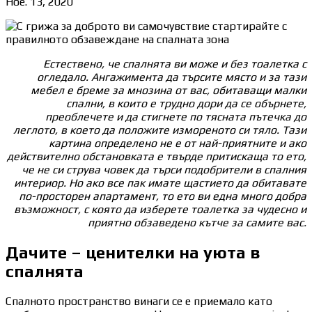
Ное. 13, 2020
Естествено, че спалнята ви може и без тоалетка с
огледало. Ангажимента да търсите място и за тази
мебел е бреме за мнозина от вас, обитаващи малки
спални, в които е трудно дори да се обърнете,
преоблечете и да стигнете по тясната пътечка до
леглото, в което да положите измореното си тяло. Тази
картина определено не е от най-приятните и ако
действително обстановката е твърде притискаща то ето,
че не си струва човек да търси подобрители в спалния
интериор. Но ако все пак имате щастието да обитавате
по-просторен апартамент, то ето ви една много добра
възможност, с която да изберете тоалетка за чудесно и
приятно обзаведено кътче за самите вас.
Дачите – ценителки на уюта в
спалнята
Спалното пространство винаги се е приемало като