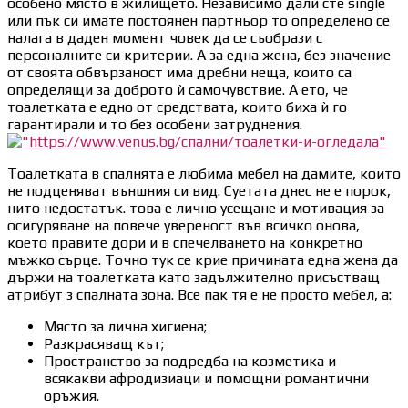
особено място в жилището. Независимо дали сте single
или пък си имате постоянен партньор то определено се
налага в даден момент човек да се съобрази с
персоналните си критерии. А за една жена, без значение
от своята обвързаност има дребни неща, които са
определящи за доброто ѝ самочувствие. А ето, че
тоалетката е едно от средствата, които биха ѝ го
гарантирали и то без особени затруднения.
Тоалетката в спалнята е любима мебел на дамите, които
не подценяват външния си вид. Суетата днес не е порок,
нито недостатък. това е лично усещане и мотивация за
осигуряване на повече увереност във всичко онова,
което правите дори и в спечелването на конкретно
мъжко сърце. Точно тук се крие причината една жена да
държи на тоалетката като задължително присъстващ
атрибут з спалната зона. Все пак тя е не просто мебел, а:
Място за лична хигиена;
Разкрасяващ кът;
Пространство за подредба на козметика и
всякакви афродизиаци и помощни романтични
оръжия.