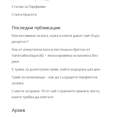
Статии за Парфюми
Стил и Красота
Последни публикации
Кои витамини за коса, кожа и нокти дават най-бърз
резултат?
Кок от изкуствена коса и екстеншън бретон от
VanesaBoutique.BG – лесна промяна на визията без
риск
5 трика за дълготраен грим, който издържа цял ден
Грим за начинаещи – как да създадете перфектна
основа
Съвети за храна: 10 от най-странните храни в света,
които трябва да опитате
Архив