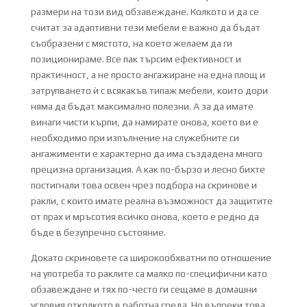
размери на този вид обзавеждане. Колкото и да се
считат за адаптивни тези мебели е важно да бъдат
съобразени с мястото, на което желаем да ги
позиционираме. Все пак търсим ефективност и
практичност, а не просто ангажиране на една площ и
затрупването ѝ с всякакъв типаж мебели, които дори
няма да бъдат максимално полезни. А за да имате
винаги чисти кърпи, да намирате онова, което ви е
необходимо при изпълнение на служебните си
ангажименти е характерно да има създадена много
прецизна организация. А как по-бързо и лесно бихте
постигнали това освен чрез подбора на скринове и
ракли, с които имате реална възможност да защитите
от прах и мръсотия всичко онова, което е редно да
бъде в безупречно състояние.
Докато скриновете са широкообхватни по отношение
на употреба то раклите са малко по-специфични като
обзавеждане и тях по-често ги сещаме в домашни
условия отколкото в работна среда. Но въпреки това