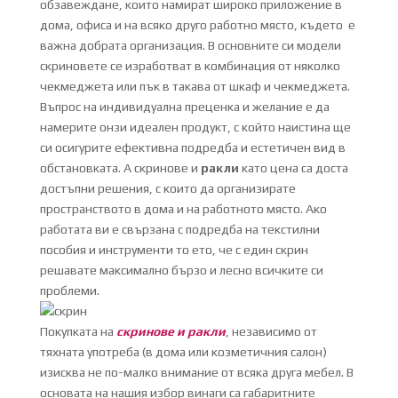
обзавеждане, които намират широко приложение в
дома, офиса и на всяко друго работно място, където е
важна добрата организация. В основните си модели
скриновете се изработват в комбинация от няколко
чекмеджета или пък в такава от шкаф и чекмеджета.
Въпрос на индивидуална преценка и желание е да
намерите онзи идеален продукт, с който наистина ще
си осигурите ефективна подредба и естетичен вид в
обстановката. А скринове и
ракли
като цена са доста
достъпни решения, с които да организирате
пространството в дома и на работното място. Ако
работата ви е свързана с подредба на текстилни
пособия и инструменти то ето, че с един скрин
решавате максимално бързо и лесно всичките си
проблеми.
Покупката на
скринове и ракли
, независимо от
тяхната употреба (в дома или козметичния салон)
изисква не по-малко внимание от всяка друга мебел. В
основата на нашия избор винаги са габаритните