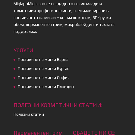
MiglapoMigla.com е създаден от екип млади и
талантливи професионалисти, специализирани в
поставянето на мигли – косъм по косъм, 3D/ руски
обем, перманентен грим, микроблейдинг и тяхната
поддръжка.
УСЛУГИ:
Поставяне на мигли Варна
Поставяне на мигли Бургас
Поставяне на мигли София
Поставяне на мигли Пловдив
ПОЛЕЗНИ КОЗМЕТИЧНИ СТАТИИ:
Полезни статии
Перманентен грим
ОБАДЕТЕ НИ СЕ: