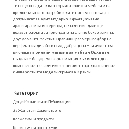
те също попадат в категорията полезни мебели и са
предпочитани от потребителите с оглед на това да
допринесат за едно модерно и функционално
аранжиране на интериора, независимо дали ще
ползват раклата за прибиране на спално бельо или пък
друг домашен текстил. Правилни размери подбор на
перфектния дизайн и стил, добра цена – всичко това
ви очаква в
онлайн магазин за мебели Орхидея
.
Създайте безупречна организация във всяко едно
помещение, независимо от неговото предназначение
с невероятните модели скринове и ракли.
Категории
Дргуи Козметични Публикации
За Жената и Семейството
Козметични продукти
Козметични процедури