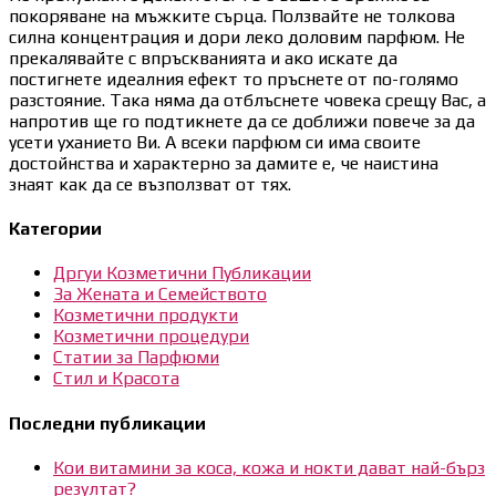
покоряване на мъжките сърца. Ползвайте не толкова
силна концентрация и дори леко доловим парфюм. Не
прекалявайте с впръскванията и ако искате да
постигнете идеалния ефект то пръснете от по-голямо
разстояние. Така няма да отблъснете човека срещу Вас, а
напротив ще го подтикнете да се доближи повече за да
усети уханието Ви. А всеки парфюм си има своите
достойнства и характерно за дамите е, че наистина
знаят как да се възползват от тях.
Категории
Дргуи Козметични Публикации
За Жената и Семейството
Козметични продукти
Козметични процедури
Статии за Парфюми
Стил и Красота
Последни публикации
Кои витамини за коса, кожа и нокти дават най-бърз
резултат?