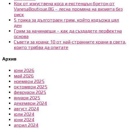
Кок от изкуствена коса и екстеншън бретон от
VanesaBoutique.BG – лесна промяна на визията без
риск
5 трика за дълготраен грим, който издържа цял
ден
Грим за начинаещи – как да създадете перфектна
основа
Съвети за храна: 10 от най-странните храни в света,
които трябва да опитате
Архив
юни 2026
май 2026
ноември 2025
октомври 2025
февруари 2025
януари 2025
декември 2024
август 2024
юли 2024
юни 2024
април 2024