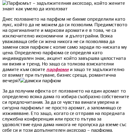
Днес ползването на парфюм не бихме определили като
лукс, който да не можем да си позволим. Предимството
на оригиналните и маркови аромати е в това, че са
изключително икономични и дълготрайни. Всяка
уважаваща себе си жена никога не си позволява да
замени своя парфюм с копие само заради по-ниската му
цена. Определено парфюма се определя като
индивидуален знак, акцент който завършва цялостната
ни визия и тренд. Но защо са толкова взискателни
дамите към своите
парфюми
и защо те задължително
се взимат при пътуване, бизнес среща, романтична
вечеря?
За да получим ефекта от ползването на един аромат то
определено всяка дама го избира съобразно собствените
си предпочитания. За да се чувства винаги уверена и
сигурна парфюмът не просто аромат, а запомнящо се
изживяване. Ето защо, когато се отправя на поредната
служебна конференция или просто пътува за
удоволствие една дама никога не пропуска да вземе със
себе си и този допълнителен аксесоар – парфюма.