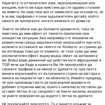
Наречете го отличителен знак, персонализиране или
усещане, което ви кара наистина да сте здраво стъпили
на земята. Но наистина ако се замислите ще осъзнаете, че
и за вас парфюмът е онзи задължителен детайл, който
никога не пропускате, когато излизате от дома си.
Знаете ли обаче как да ползвате ароматите, така че
наистина да има ефект от тяхното прилагане при
конкретни ситуации. Ако например сте поканени на
романтична среща задължително напръскайте лактите,
коленете и сгъвките на тялото си. Колкото и странно да
ви изглежда това ще се изумите, че този трик ще има
изключителен ефект върху мъжа, обект на желанията
ви. Всяко ваше движение ще действа като афродизиак и
ТОЙ вече ще бъде в краката Ви. Не пропускайте да
сложите парфюм и на някой от дрехите си. при палта
винаги впръсквайте от вътрешната страна на хастара и
никога на лицевата част на облеклото. Имайте предвид,
че при производството на оригинални аромати се
добавят етерични масла, които е напълно естествено да
оставят петна. А със сигурност не бихте желали, въпреки
че ухаете невероятно да ходите с петна по дрехите.
Не пропускайте деколтето. То е вашето оръжие за