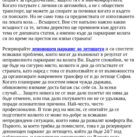
Когато пътувате с личния си автомобил, а не с обществен
транспорт, ще можете да спирате за почивки когато и където
си поискате. Но не само това са предимствата от използването
на леката кола… Всъщност, Вие сте напълно наясно какви
всъщност са те, затова директно ще преминем към другата
тема от днешната статия, а именно къде да паркираме колата
си по време на престоя ни извън страната!
Резервирайте
денонощен паркинг до летището
и си спестете
всякакви проблеми, които могат да възникнат в резултат от
неправилното паркиране на колата Ви. Бъдете спокойни, че тя
ще бъде на сигурно място, колкото и дни да отсъствате от
страната, като наред с това се възползвайте и от възможността
да организирате навременен трансфер от и до летище София.
Когато планираме да посетим някоя чужда държава,
обикновено взимаме доста багаж със себе си. За всеки
случай… Защото никога не се знае дали полетът ни няма да
бъде отменен, или пък дали пътуването ни не се удължава,
поради основателни причини. Най-често, чисто
професионални. В този ред на мисли, се опитайте да се
подготвите колкото се може по-добре за всякакви
непредвидени ситуации, които няма да развалят комфорта Ви.
Първото, за което трябва да помислите, това е да резервирате
денонощен паркинг до летището, който да бъде 24/7 под
наблюдение, и гарантиращ сигурността на Вашата кола…