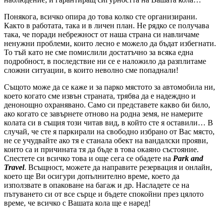
Понякога, всичко опира до това колко сте организирани.
Както в работата, така и в личен план. Не рядко се получава
така, че поради небрежност от наша страна си навличаме
ненужни проблеми, които лесно е можело да бъдат избегнати.
То тъй като не сме помислили достатъчно за всяка една
подробност, в последствие ни се е наложило да разплитаме
сложни ситуации, в които неволно сме попаднали!
Същото може да се каже и за парко мястото за автомобила ни,
което когато сме извън страната, трябва да е надеждно и
денонощно охранявано. Само си представете какво би било,
ако когато се завърнете отново на родна земя, не намерите
колата си в същия този читав вид, в който сте я оставили… В
случай, че сте я паркирали на свободно избрано от Вас място,
не се учудвайте ако тя е станала обект на вандалски прояви,
които са и причината тя да бъде в това окаяно състояние.
Спестете си всичко това и още сега се обадете на
Park and
Travel
. Всъщност, можете да направите резервация и онлайн,
което ще Ви осигури допълнително време, което да
използвате в опаковане на багаж и др. Насладете се на
пътуването си от все сърце и бъдете спокойни през цялото
време, че всичко с Вашата кола ще е наред!