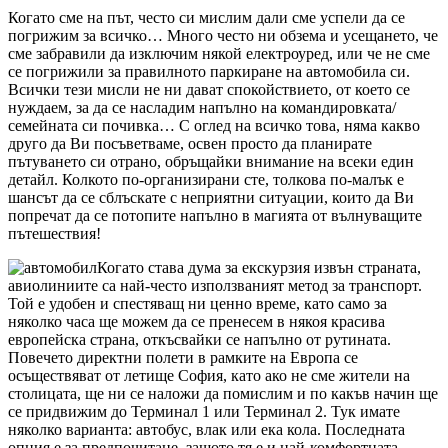
Когато сме на път, често си мислим дали сме успели да се
погрижим за всичко… Много често ни обзема и усещането, че
сме забравили да изключим някой електроуред, или че не сме
се погрижили за правилното паркиране на автомобила си.
Всички тези мисли не ни дават спокойствието, от което се
нуждаем, за да се насладим напълно на командировката/
семейната си почивка… С оглед на всичко това, няма какво
друго да Ви посъветваме, освен просто да планирате
пътуването си отрано, обръщайки внимание на всеки един
детайл. Колкото по-организирани сте, толкова по-малък е
шансът да се сблъскате с неприятни ситуации, които да Ви
попречат да се потопите напълно в магията от вълнуващите
пътешествия!
Когато става дума за екскурзия извън страната,
авиолиниите са най-често използваният метод за транспорт.
Той е удобен и спестяващ ни ценно време, като само за
няколко часа ще можем да се пренесем в някоя красива
европейска страна, откъсвайки се напълно от рутината.
Повечето директни полети в рамките на Европа се
осъществяват от летище София, като ако не сме жители на
столицата, ще ни се наложи да помислим и по какъв начин ще
се придвижим до Терминал 1 или Терминал 2. Тук имате
няколко варианта: автобус, влак или ека кола. Последната
опция е за предпочитане, защото тя е и най-комфортната.