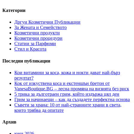
Категории
Дргуи Козметични Публикации
За Жената и Семейството
Козметични продукти
Козметични процедури
Статии за Парфюми
Стил и Красота
Последни публикации
Кои витамини за коса, кожа и нокти дават най-бърз
резултат?
Кок от изкуствена коса и екстеншън бретон от
VanesaBoutique.BG – лесна промяна на визията без риск
5 трика за дълготраен грим, който издържа цял ден
Грим за начинаещи – как да създадете перфектна основа
Съвети за храна: 10 от най-странните храни в света,
които трябва да опитате
Архив
юни 2026