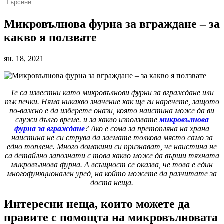
Микровълнова фурна за вграждане – за
какво я ползвате
ян. 18, 2021
Те са известни като микровълнови фурни за вграждане или
пък печки. Няма никакво значение как ще ги наречете, защото
по-важно е да изберете онази, която наистина може да ви
служи дълго време. и за какво използвате
микровълнова
фурна за вграждане
? Ако е сома за претопляна на храна
наистина не си струва да заемате толкова място само за
едно топлене. Много домакини си признават, че наистина не
са детайлно запознати с това какво може да върши тяхната
микровълнова фурна. А всъщност се оказва, че това е един
многофункционален уред, на който можете да разчитате за
доста неща.
Интересни неща, които можете да
правите с помощта на микровълновата