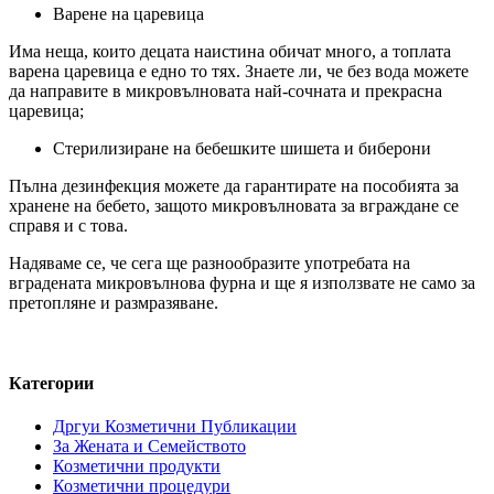
Варене на царевица
Има неща, които децата наистина обичат много, а топлата
варена царевица е едно то тях. Знаете ли, че без вода можете
да направите в микровълновата най-сочната и прекрасна
царевица;
Стерилизиране на бебешките шишета и биберони
Пълна дезинфекция можете да гарантирате на пособията за
хранене на бебето, защото микровълновата за вграждане се
справя и с това.
Надяваме се, че сега ще разнообразите употребата на
вградената микровълнова фурна и ще я използвате не само за
претопляне и размразяване.
Категории
Дргуи Козметични Публикации
За Жената и Семейството
Козметични продукти
Козметични процедури