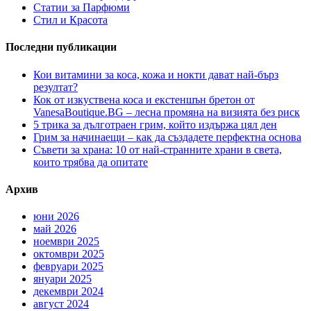
Статии за Парфюми
Стил и Красота
Последни публикации
Кои витамини за коса, кожа и нокти дават най-бърз
резултат?
Кок от изкуствена коса и екстеншън бретон от
VanesaBoutique.BG – лесна промяна на визията без риск
5 трика за дълготраен грим, който издържа цял ден
Грим за начинаещи – как да създадете перфектна основа
Съвети за храна: 10 от най-странните храни в света,
които трябва да опитате
Архив
юни 2026
май 2026
ноември 2025
октомври 2025
февруари 2025
януари 2025
декември 2024
август 2024