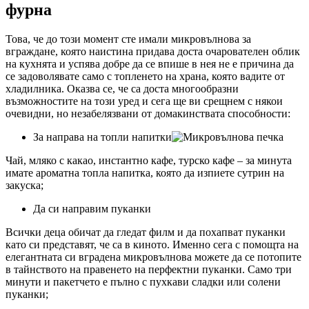
фурна
Това, че до този момент сте имали микровълнова за
вграждане, която наистина придава доста очарователен облик
на кухнята и успява добре да се впише в нея не е причина да
се задоволявате само с топленето на храна, която вадите от
хладилника. Оказва се, че са доста многообразни
възможностите на този уред и сега ще ви срещнем с някои
очевидни, но незабелязвани от домакинствата способности:
За направа на топли напитки
Чай, мляко с какао, инстантно кафе, турско кафе – за минута
имате ароматна топла напитка, която да изпиете сутрин на
закуска;
Да си направим пуканки
Всички деца обичат да гледат филм и да похапват пуканки
като си представят, че са в киното. Именно сега с помощта на
елегантната си вградена микровълнова можете да се потопите
в тайнството на правенето на перфектни пуканки. Само три
минути и пакетчето е пълно с пухкави сладки или солени
пуканки;