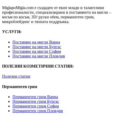
MiglapoMigla.com е създаден от екип млади и талантливи
професионалисти, специализирани в поставянето на мигли –
косъм по косъм, 3D/ руски обем, перманентен грим,
микроблейдинг и тяхната поддръжка.
УСЛУГИ:
Поставяне на мигли Варна
Поставяне на мигли Бургас
Поставяне на мигли София
Поставяне на мигли Пловдив
ПОЛЕЗНИ КОЗМЕТИЧНИ СТАТИИ:
Полезни статии
Перманентен грим
Перманентен грим Варна
Перманентен грим Бургас
Перманентен грим София
Перманентен грим Пловдив