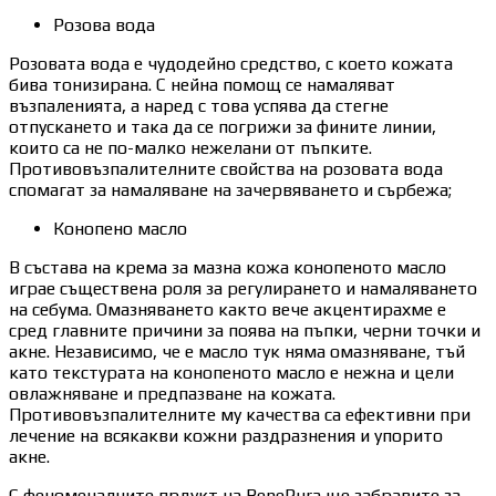
Розова вода
Розовата вода е чудодейно средство, с което кожата
бива тонизирана. С нейна помощ се намаляват
възпаленията, а наред с това успява да стегне
отпускането и така да се погрижи за фините линии,
които са не по-малко нежелани от пъпките.
Противовъзпалителните свойства на розовата вода
спомагат за намаляване на зачервяването и сърбежа;
Конопено масло
В състава на крема за мазна кожа конопеното масло
играе съществена роля за регулирането и намаляването
на себума. Омазняването както вече акцентирахме е
сред главните причини за поява на пъпки, черни точки и
акне. Независимо, че е масло тук няма омазняване, тъй
като текстурата на конопеното масло е нежна и цели
овлажняване и предпазване на кожата.
Противовъзпалителните му качества са ефективни при
лечение на всякакви кожни раздразнения и упорито
акне.
С феноменалните прдукт на BenePura ще забравите за