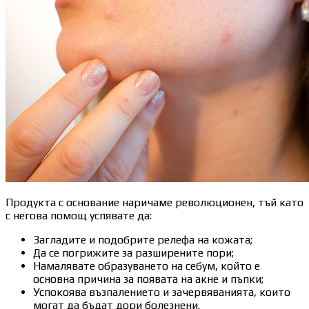
Продукта с основание наричаме революционен, тъй като
с негова помощ успявате да:
Загладите и подобрите релефа на кожата;
Да се погрижите за разширените пори;
Намалявате образуването на себум, който е
основна причина за появата на акне и пъпки;
Успокоява възпалението и зачервяванията, които
могат да бъдат дори болезнени.