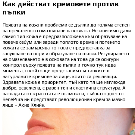
Как действат кремовете против
пъпки
Появата на кожни проблеми се дължи до голяма степен
на прекаленото омазняване на кожата. Независимо дали
самия тип кожа е предразположена към образуване на
повече себум или заради топлото време и потенето
кожата се замърсява то това е предпоставка за
запушване на пори и образуване па пъпки. Регулирането
на омазняването е в основата на това да се осигури
контрол върху появата на пъпки и точно тук идва
момента, в който ще представим съставките в
натуралните кремове за лице, които са решаващи.
Здравата кожа е приоритет, тъй като тя ще изглежда
добре, освежена, с равен тен и еластична структура. А
насладата от красотата е възможна, тъй като днес от
BenePura ни представят революционен крем за мазно
лице – Акне Клийн.