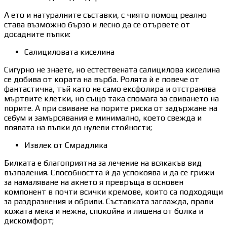
А ето и натуралните съставки, с чиято помощ реално
става възможно бързо и лесно да се отървете от
досадните пъпки:
Салициловата киселина
Сигурно не знаете, но естествената салицилова киселина
се добива от кората на върба. Ролята ѝ е повече от
фантастична, тъй като не само ексфолира и отстранява
мъртвите клетки, но също така спомага за свиването на
порите. А при свиване на порите риска от задържане на
себум и замърсявания е минимално, което свежда и
появата на пъпки до нулеви стойности;
Извлек от Смрадлика
Билката е благоприятна за лечение на всякакъв вид
възпаления. Способността ѝ да успокоява и да се грижи
за намаляване на акнето я превръща в основен
компонент в почти всички кремове, които са подходящи
за раздразнения и обриви. Съставката заглажда, прави
кожата мека и нежна, спокойна и лишена от болка и
дискомфорт;