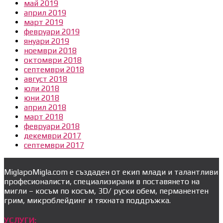
май 2019
април 2019
март 2019
февруари 2019
януари 2019
ноември 2018
октомври 2018
септември 2018
август 2018
юли 2018
юни 2018
април 2018
март 2018
февруари 2018
декември 2017
септември 2017
MiglapoMigla.com е създаден от екип млади и талантливи
професионалисти, специализирани в поставянето на
мигли – косъм по косъм, 3D/ руски обем, перманентен
грим, микроблейдинг и тяхната поддръжка.
УСЛУГИ: