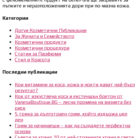
пъпките и неразположенията дори при по-мазна кожа.
Категории
Дргуи Козметични Публикации
За Жената и Семейството
Козметични продукти
Козметични процедури
Статии за Парфюми
Стил и Красота
Последни публикации
Кои витамини за коса, кожа и нокти дават най-бърз
резултат?
Кок от изкуствена коса и екстеншън бретон от
VanesaBoutique.BG – лесна промяна на визията без
риск
5 трика за дълготраен грим, който издържа цял
ден
Грим за начинаещи – как да създадете перфектна
основа
Съвети за храна: 10 от най-странните храни в света,