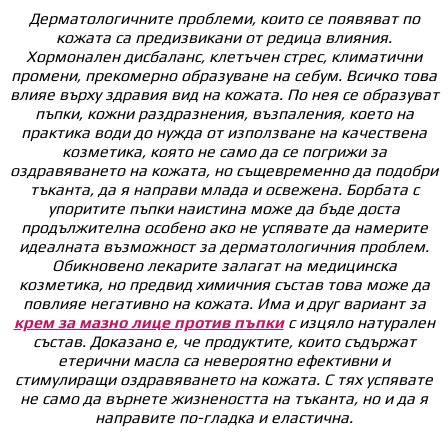
Дерматологичните проблеми, които се появяват по
кожата са предизвикани от редица влияния.
Хормонален дисбаланс, клетъчен стрес, климатични
промени, прекомерно образуване на себум. Всичко това
влияе върху здравия вид на кожата. По нея се образуват
пъпки, кожни раздразнения, възпаления, което на
практика води до нужда от използване на качествена
козметика, която не само да се погрижи за
оздравяването на кожата, но същевременно да подобри
тъканта, да я направи млада и освежена. Борбата с
упоритите пъпки наистина може да бъде доста
продължителна особено ако не успявате да намерите
идеалната възможност за дерматологичния проблем.
Обикновено лекарите залагат на медицинска
козметика, но предвид химичния състав това може да
повлияе негативно на кожата. Има и друг вариант за
крем за мазно лице против пъпки
с изцяло натурален
състав. Доказано е, че продуктите, които съдържат
етерични масла са невероятно ефективни и
стимулиращи оздравяването на кожата. С тях успявате
не само да върнете жизнеността на тъканта, но и да я
направите по-гладка и еластична.