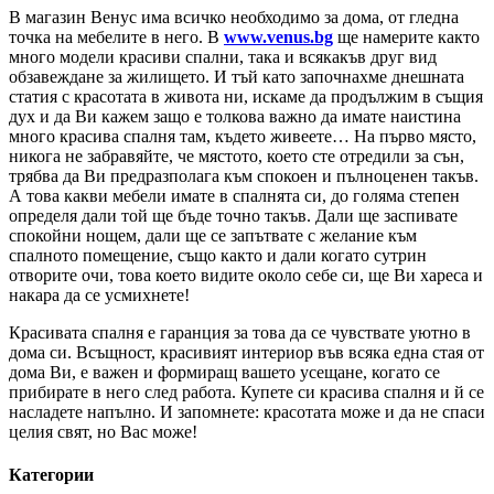
В магазин Венус има всичко необходимо за дома, от гледна
точка на мебелите в него. В
www.venus.bg
ще намерите както
много модели красиви спални, така и всякакъв друг вид
обзавеждане за жилището. И тъй като започнахме днешната
статия с красотата в живота ни, искаме да продължим в същия
дух и да Ви кажем защо е толкова важно да имате наистина
много красива спалня там, където живеете… На първо място,
никога не забравяйте, че мястото, което сте отредили за сън,
трябва да Ви предразполага към спокоен и пълноценен такъв.
А това какви мебели имате в спалнята си, до голяма степен
определя дали той ще бъде точно такъв. Дали ще заспивате
спокойни нощем, дали ще се запътвате с желание към
спалното помещение, също както и дали когато сутрин
отворите очи, това което видите около себе си, ще Ви хареса и
накара да се усмихнете!
Красивата спалня е гаранция за това да се чувствате уютно в
дома си. Всъщност, красивият интериор във всяка една стая от
дома Ви, е важен и формиращ вашето усещане, когато се
прибирате в него след работа. Купете си красива спалня и й се
насладете напълно. И запомнете: красотата може и да не спаси
целия свят, но Вас може!
Категории