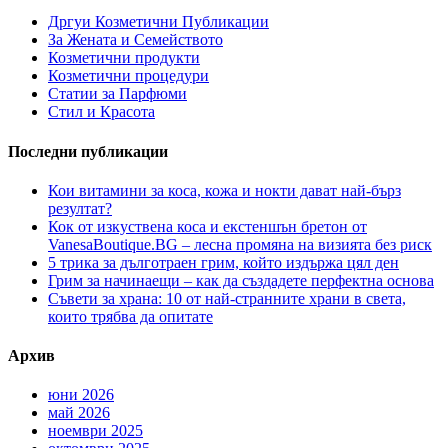
Дргуи Козметични Публикации
За Жената и Семейството
Козметични продукти
Козметични процедури
Статии за Парфюми
Стил и Красота
Последни публикации
Кои витамини за коса, кожа и нокти дават най-бърз
резултат?
Кок от изкуствена коса и екстеншън бретон от
VanesaBoutique.BG – лесна промяна на визията без риск
5 трика за дълготраен грим, който издържа цял ден
Грим за начинаещи – как да създадете перфектна основа
Съвети за храна: 10 от най-странните храни в света,
които трябва да опитате
Архив
юни 2026
май 2026
ноември 2025