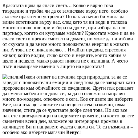
Красотата щяла да спаси света… Колко е вярно това
твърдение и трябва ли да се замисляме върху него, особено
ако сме практично устроени? По какъв начин би могла да
влияе естетиката върху нас, след като тя ни води в толкова
много отношения: при избора на дрехи, при избора на нов
партньор, когато си купуваме мебели? Красотата може и да не
спаси света в прекия смисъл на думата, но може да ни избави
от скуката и да внесе много положителна енергия в живота
ни. А това не е никак малко… Имайки предвид стресовия
живот, който водим, също както и нервите, които хабим за
щяло и нещяло, малко радост никога не е излишна. А често
пъти я намираме именно в лицето на красотата!
Някои отиват на почивка сред природата, за да се
заредят с положителни емоции и след това да се завърнат като
преродени към обичайното си ежедневие. Други пък решават
да сменят мебелите в дома си, за да го освежат и направят
много по-модерен, отколкото е сега. Кое от двете ще изберете
Вие, или пък ще заложите на нещо съвсем различно, няма
значение, стига да се чувствате добре след това. Но ако все
пак сте привърженици на видимите промени, на които ще сте
свидетели всеки ден, заложете на интериорна промяна в
жилището Ви и направете чудеса с дома си. Те са възможни –
особено ако изберете магазин
Венус
!