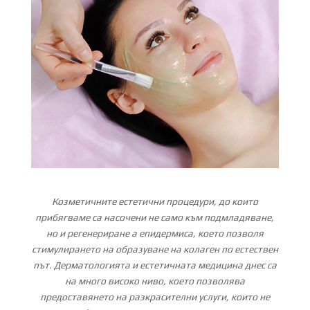
Козметичните естетични процедури, до които
прибягваме са насочени не само към подмладяване,
но и регенериране а епидермиса, което позволя
стимулирането на образуване на колаген по естествен
път. Дерматологията и естетичната медицина днес са
на много високо ниво, което позволява
предоставянето на разкрасителни услуги, които не