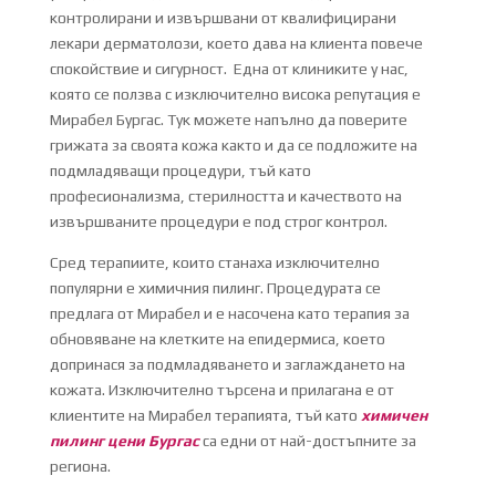
контролирани и извършвани от квалифицирани
лекари дерматолози, което дава на клиента повече
спокойствие и сигурност. Една от клиниките у нас,
която се ползва с изключително висока репутация е
Мирабел Бургас. Тук можете напълно да поверите
грижата за своята кожа както и да се подложите на
подмладяващи процедури, тъй като
професионализма, стерилността и качеството на
извършваните процедури е под строг контрол.
Сред терапиите, които станаха изключително
популярни е химичния пилинг. Процедурата се
предлага от Мирабел и е насочена като терапия за
обновяване на клетките на епидермиса, което
допринася за подмладяването и заглаждането на
кожата. Изключително търсена и прилагана е от
клиентите на Мирабел терапията, тъй като
химичен
пилинг цени Бургас
са едни от най-достъпните за
региона.