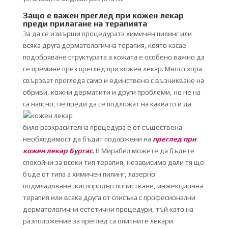
Защо е важен преглед при кожен лекар
преди прилагане на терапията
За да се извърши процедурата химичен пилинг или
всяка друга дерматологична терапия, която касае
подобряване структурата а кожата е особено важно да
се премине през преглед при кожен лекар. Много хора
свързват прегледа само и единствено с възникване на
обриви, кожни дерматити и други проблеми, но не на
са наясно, че преди да се
подложат на каквато и да
било разкрасителна процедура е от съществена
необходимост да бъдат подложени на
преглед при
кожен лекар Бургас
. В Мирабел можете да бъдете
спокойни за всеки тип терапия, независимо дали тя ще
бъде от типа а химичен пилинг, лазерно
подмладяване, кислородно почистване, инжекционна
терапия или всяка друга от списъка с професионални
дерматологични естетични процедури, тъй като на
разположение за преглед са опитните лекари