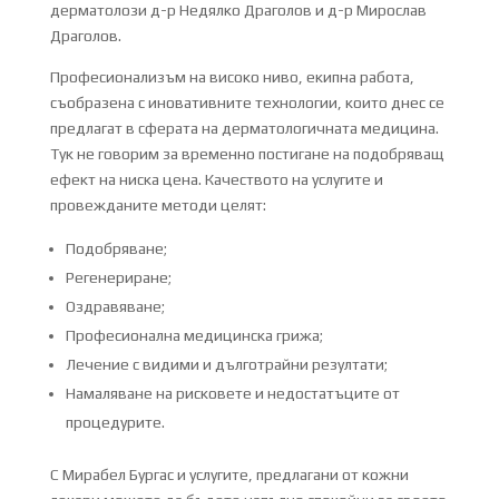
дерматолози д-р Недялко Драголов и д-р Мирослав
Драголов.
Професионализъм на високо ниво, екипна работа,
съобразена с иновативните технологии, които днес се
предлагат в сферата на дерматологичната медицина.
Тук не говорим за временно постигане на подобряващ
ефект на ниска цена. Качеството на услугите и
провежданите методи целят:
Подобряване;
Регенериране;
Оздравяване;
Професионална медицинска грижа;
Лечение с видими и дълготрайни резултати;
Намаляване на рисковете и недостатъците от
процедурите.
С Мирабел Бургас и услугите, предлагани от кожни