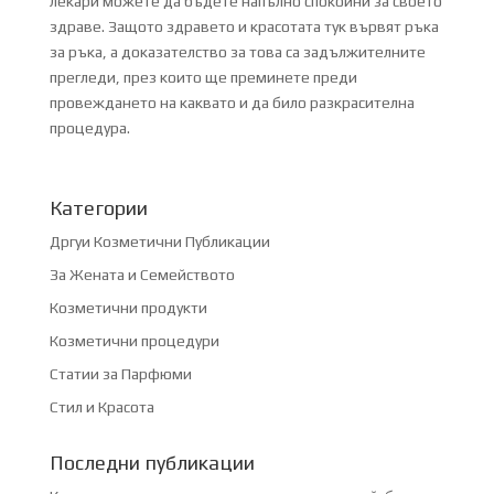
лекари можете да бъдете напълно спокойни за своето
здраве. Защото здравето и красотата тук вървят ръка
за ръка, а доказателство за това са задължителните
прегледи, през които ще преминете преди
провеждането на каквато и да било разкрасителна
процедура.
Категории
Дргуи Козметични Публикации
За Жената и Семейството
Козметични продукти
Козметични процедури
Статии за Парфюми
Стил и Красота
Последни публикации