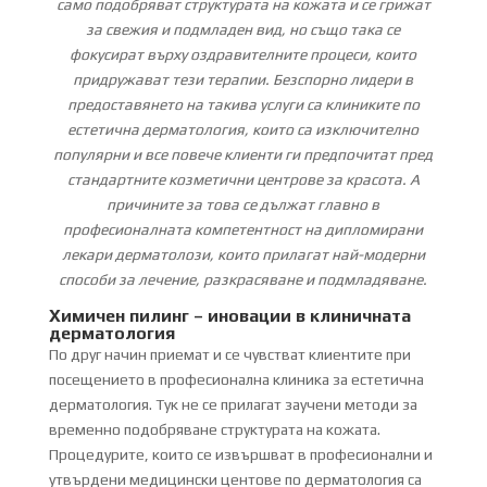
само подобряват структурата на кожата и се грижат
за свежия и подмладен вид, но също така се
фокусират върху оздравителните процеси, които
придружават тези терапии. Безспорно лидери в
предоставянето на такива услуги са клиниките по
естетична дерматология, които са изключително
популярни и все повече клиенти ги предпочитат пред
стандартните козметични центрове за красота. А
причините за това се дължат главно в
професионалната компетентност на дипломирани
лекари дерматолози, които прилагат най-модерни
способи за лечение, разкрасяване и подмладяване.
Химичен пилинг – иновации в клиничната
дерматология
По друг начин приемат и се чувстват клиентите при
посещението в професионална клиника за естетична
дерматология. Тук не се прилагат заучени методи за
временно подобряване структурата на кожата.
Процедурите, които се извършват в професионални и
утвърдени медицински центове по дерматология са