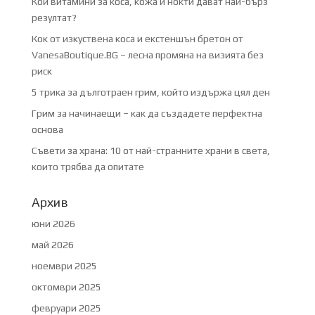
Кои витамини за коса, кожа и нокти дават най-бърз
резултат?
Кок от изкуствена коса и екстеншън бретон от
VanesaBoutique.BG – лесна промяна на визията без
риск
5 трика за дълготраен грим, който издържа цял ден
Грим за начинаещи – как да създадете перфектна
основа
Съвети за храна: 10 от най-странните храни в света,
които трябва да опитате
Архив
юни 2026
май 2026
ноември 2025
октомври 2025
февруари 2025