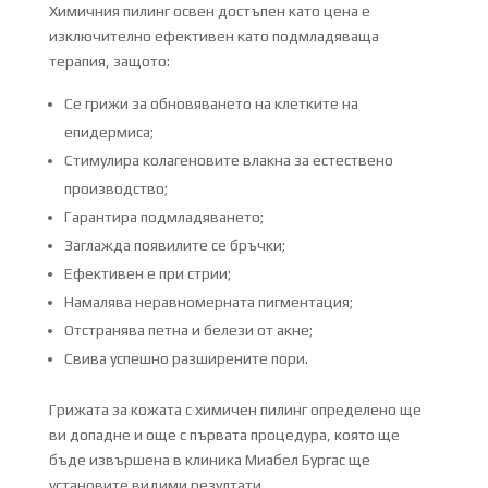
Химичния пилинг освен достъпен като цена е
изключително ефективен като подмладяваща
терапия, защото:
Се грижи за обновяването на клетките на
епидермиса;
Стимулира колагеновите влакна за естествено
производство;
Гарантира подмладяването;
Заглажда появилите се бръчки;
Ефективен е при стрии;
Намалява неравномерната пигментация;
Отстранява петна и белези от акне;
Свива успешно разширените пори.
Грижата за кожата с химичен пилинг определено ще
ви допадне и още с първата процедура, която ще
бъде извършена в клиника Миабел Бургас ще
установите видими резултати.