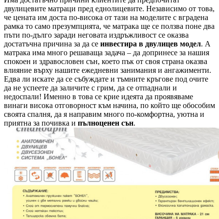
двулицевите матраци пред еднолицевите. Независимо от това,
че цената им доста по-висока от тази на моделите с вградена
рамка то само презумпцията, че матрака ще се ползва поне два
пъти по-дълго заради неговата издръжливост се оказва
достатъчна причина за да се
инвестира в двулицев модел
. А
матрака има много решаваща задача – да допринесе за нашия
спокоен и здравословен сън, което пък от своя страна оказва
влияние върху нашите ежедневни занимания и ангажименти.
Едва ли искате да се събуждате и тъмните кръгове под очите
да не успеете да заличите с грим, да се отпаднали и
недоспали! Именно в това се крие идеята да проявяваме
винаги висока отговорност към начина, по който ще обособим
своята спалня, да я направим много по-комфортна, уютна и
приятна за почивка и
пълноценен сън
.