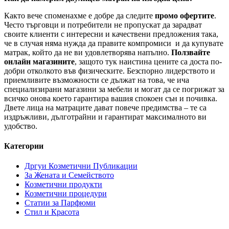
Както вече споменахме е добре да следите
промо офертите
.
Често търговци и потребители не пропускат да зарадват
своите клиенти с интересни и качествени предложения така,
че в случая няма нужда да правите компромиси и да купувате
матрак, който да не ви удовлетворява напълно.
Ползвайте
онлайн магазините
, защото тук наистина цените са доста по-
добри отколкото във физическите. Безспорно лидерството и
приемливите възможности се дължат на това, че ича
специализирани магазини за мебели и могат да се погрижат за
всичко онова което гарантира вашия спокоен сън и почивка.
Двете лица на матраците дават повече предимства – те са
издръжливи, дълготрайни и гарантират максималното ви
удобство.
Категории
Дргуи Козметични Публикации
За Жената и Семейството
Козметични продукти
Козметични процедури
Статии за Парфюми
Стил и Красота