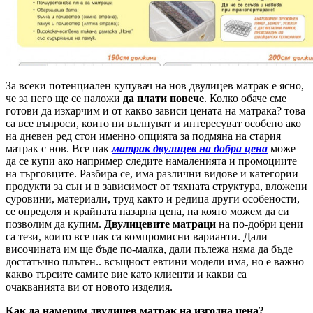
За всеки потенциален купувач на нов двулицев матрак е ясно,
че за него ще се наложи
да плати повече
. Колко обаче сме
готови да изхарчим и от какво зависи цената на матрака? това
са все въпроси, които ни вълнуват и интересуват особено ако
на дневен ред стои именно опцията за подмяна на стария
матрак с нов. Все пак
матрак двулицев на добра цена
може
да се купи ако например следите намаленията и промоциите
на търговците. Разбира се, има различни видове и категории
продукти за сън и в зависимост от тяхната структура, вложени
суровини, материали, труд както и редица други особености,
се определя и крайната пазарна цена, на която можем да си
позволим да купим.
Двулицевите матраци
на по-добри цени
са тези, които все пак са компромисни варианти. Дали
височината им ще бъде по-малка, дали пълежа няма да бъде
достатъчно плътен.. всъщност евтини модели има, но е важно
какво търсите самите вие като клиенти и какви са
очакванията ви от новото изделия.
Как да намерим двулицев матрак на изгодна цена?