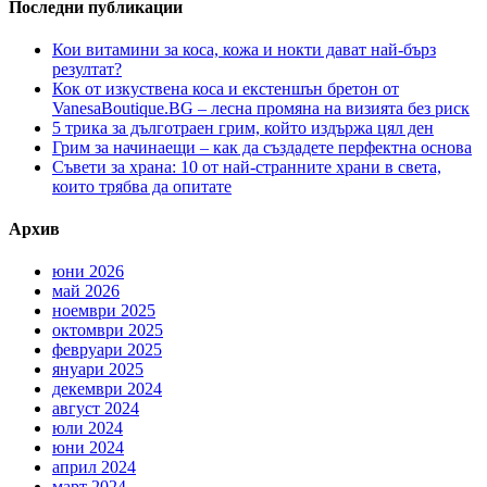
Последни публикации
Кои витамини за коса, кожа и нокти дават най-бърз
резултат?
Кок от изкуствена коса и екстеншън бретон от
VanesaBoutique.BG – лесна промяна на визията без риск
5 трика за дълготраен грим, който издържа цял ден
Грим за начинаещи – как да създадете перфектна основа
Съвети за храна: 10 от най-странните храни в света,
които трябва да опитате
Архив
юни 2026
май 2026
ноември 2025
октомври 2025
февруари 2025
януари 2025
декември 2024
август 2024
юли 2024
юни 2024
април 2024
март 2024