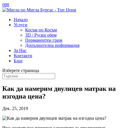
088
Начало
Услуги
Косъм по Косъм
3D / Руски обем
Перманентен грим
Допълнителна информация
За Нас
Контакти
Блог
Изберете страница
Как да намерим двулицев матрак на
изгодна цена?
Дек. 25, 2019
Има достатъчно причини клиентите да предпочитат